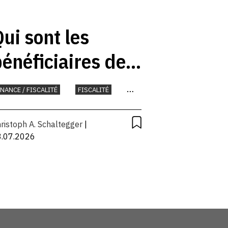
ui sont les
énéficiaires des
subventions
INANCE / FISCALITÉ
FISCALITÉ
fédérales?
ONNAIE
ristoph A. Schaltegger
|
3.07.2026