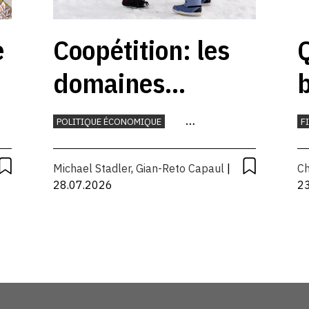
e
Coopétition: les
Q
domaines
b
skiables
POLITIQUE ÉCONOMIQUE
F
devraient
TOURISME
M
Michael Stadler
,
Gian-Reto Capaul
|
Ch
coopérer
28.07.2026
2
davantage