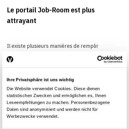
Le portail Job-Room est plus
attrayant
Il existe plusieurs manières de remplir
l’obligation de communiquer les postes vacants.
Les employeurs peuvent recruter des
demandeurs d’emploi directement via le portail
Job-Room
, sur la plateforme en ligne
Ihre Privatsphäre ist uns wichtig
travail.swiss
. Grâce à un compte personnel, les
Die Website verwendet Cookies. Diese dienen
demandeurs d’emploi inscrits peuvent consulter
statistischen Zwecken und ermöglichen es, Ihnen
en exclusivité les annonces dans le domaine
Leseempfehlungen zu machen. Personenbezogene
protégé de Job-Room pendant les cinq
Daten sind anonymisiert und werden nicht für
premiers jours qui suivent la parution de
Werbezwecke verwendet.
l’annonce. Ils bénéficient ainsi d’une priorité de