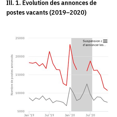
Ill. 1. Évolution des annonces de
postes vacants (2019–2020)
25000
Suspension de …
d’annoncer les…
Nombre de postes annoncés
20000
15000
10000
5000
Jan '19
Jul '19
Jan '20
Jul '20