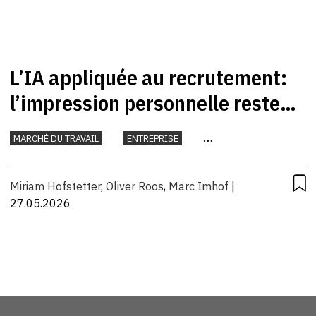
L’IA appliquée au recrutement:
l’impression personnelle reste
décisive
MARCHÉ DU TRAVAIL
ENTREPRISE
INTELLIGENCE ARTIFICIELLE
TRAVAIL
Miriam Hofstetter
,
Oliver Roos
,
Marc Imhof
|
27.05.2026