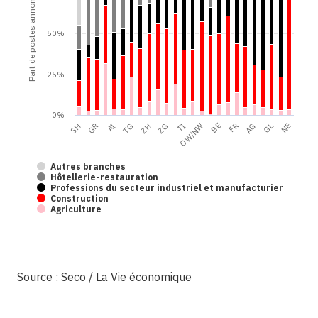
Part de postes annoncés
50%
25%
0%
ZH
TG
AI
GR
SH
NE
GL
AG
FR
BE
OW/NW
TI
ZG
Autres branches
Hôtellerie-restauration
Professions du secteur industriel et manufacturier
Construction
Agriculture
Source : Seco / La Vie économique