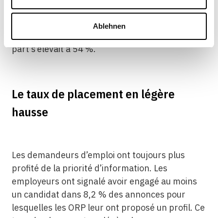
annonces, les ORP ont proposé au moins un
dossier aux employeurs ou ont invité des
Ablehnen
demandeurs d’emploi à postuler. En 2019, cette
part s’élevait à 54 %.
Le taux de placement en légère
hausse
Les demandeurs d’emploi ont toujours plus
profité de la priorité d’information. Les
employeurs ont signalé avoir engagé au moins
un candidat dans 8,2 % des annonces pour
lesquelles les ORP leur ont proposé un profil. Ce