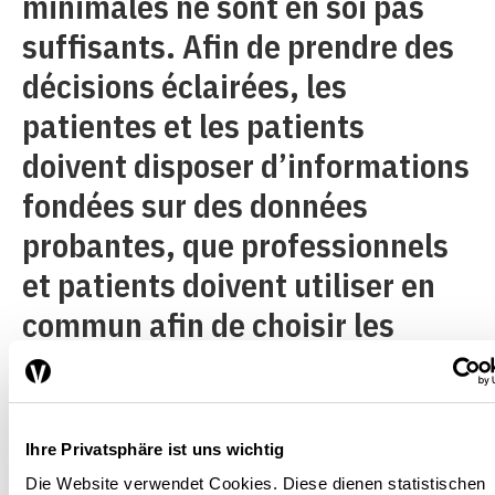
minimales ne sont en soi pas
suffisants. Afin de prendre des
décisions éclairées, les
patientes et les patients
doivent disposer d’informations
fondées sur des données
probantes, que professionnels
et patients doivent utiliser en
commun afin de choisir les
traitements adéquats. Pour
cela, il faut que le personnel de
santé dispose de compétences
Ihre Privatsphäre ist uns wichtig
en communication et puisse
Die Website verwendet Cookies. Diese dienen statistischen