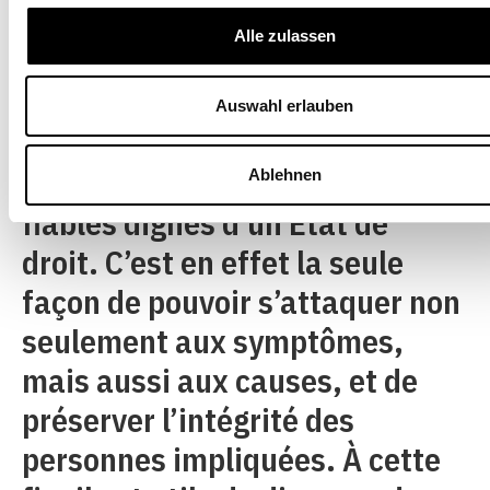
la sensibilité nécessaire pour
Alle zulassen
les identifier, puis le courage de
les aborder. Il faut aussi
Auswahl erlauben
disposer de structures stables
et de mécanismes politiques
Ablehnen
fiables dignes d’un État de
droit. C’est en effet la seule
façon de pouvoir s’attaquer non
seulement aux symptômes,
mais aussi aux causes, et de
préserver l’intégrité des
personnes impliquées. À cette