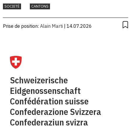
assurances
SOCIETÉ
CANTONS
Prise de position:
Alain Marti
| 14.07.2026
Schweizerische
Eidgenossenschaft
Confédération suisse
Confederazione Svizzera
Confederaziun svizra