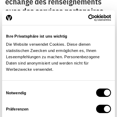
échange des renseignements
avec des services partenaires
dans le monde entier et
combine les indices techniques
Ihre Privatsphäre ist uns wichtig
et le contexte stratégique afin
Die Website verwendet Cookies. Diese dienen
de comprendre qui a un motif
statistischen Zwecken und ermöglichen es, Ihnen
pour mener une attaque, qui en
Leseempfehlungen zu machen. Personenbezogene
Daten sind anonymisiert und werden nicht für
a la capacité et qui en tire parti.
Werbezwecke verwendet.
Dans le cas du laboratoire de
Spiez, le SRC a analysé les
Einwilligungsauswahl
Notwendig
tentatives d’hameçonnage, les
traces techniques et le mode
Präferenzen