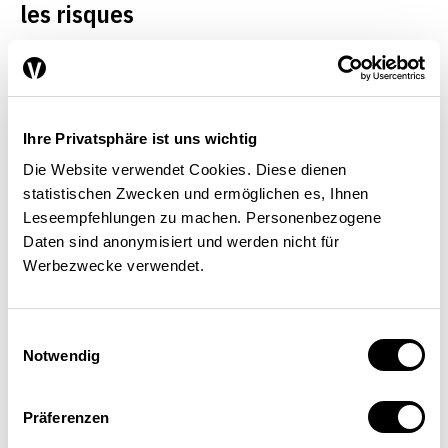
les risques
On s’aperçoit rapidement que
les assurances dans leur forme
Ihre Privatsphäre ist uns wichtig
actuelle ne fonctionnent pas
Die Website verwendet Cookies. Diese dienen
comme des plateformes: elles
statistischen Zwecken und ermöglichen es, Ihnen
ne réunissent pas différentes
Leseempfehlungen zu machen. Personenbezogene
Daten sind anonymisiert und werden nicht für
parties du marché qui
Werbezwecke verwendet.
bénéficient d’une mise en
relation. Certes, une société
Einwilligungsauswahl
Notwendig
d’assurance tire profit des
économies d’échelle car
Präferenzen
l’acquisition de clients