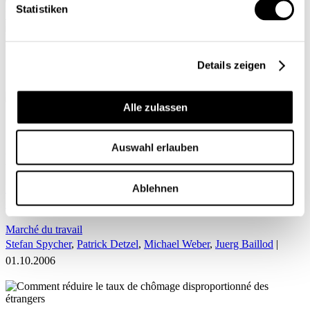
Statistiken
Mon profil
Details zeigen
Alle zulassen
ACCUEIL
Auswahl erlauben
Michael Weber
Comment réduire le taux de chômage
Ablehnen
disproportionné des étrangers
Marché du travail
Stefan Spycher
,
Patrick Detzel
,
Michael Weber
,
Juerg Baillod
|
01.10.2006