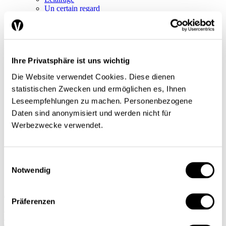
Un certain regard
Séries
Regard sur le monde
Tendances conjoncturelles
L’économie en bref
Next Generation
Ihre Privatsphäre ist uns wichtig
Infographies
Services
Die Website verwendet Cookies. Diese dienen
Auteures et auteurs
statistischen Zwecken und ermöglichen es, Ihnen
Éditions imprimées
Qui sommes-nous?
Leseempfehlungen zu machen. Personenbezogene
Contact
Daten sind anonymisiert und werden nicht für
Protection des données/Conditions d’utilisation
Werbezwecke verwendet.
Impressum
Prochain dossier
L’application
Abonnement
Einwilligungsauswahl
Notwendig
DE
FR
Präferenzen
Rechercher
Abonnements