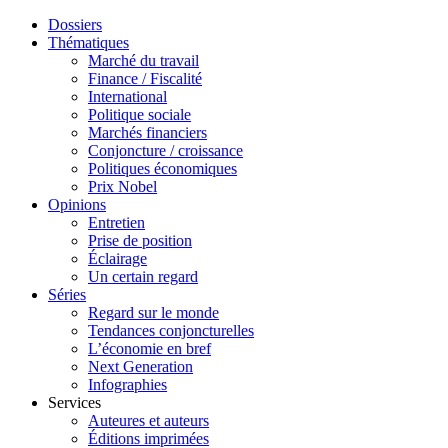
Dossiers
Thématiques
Marché du travail
Finance / Fiscalité
International
Politique sociale
Marchés financiers
Conjoncture / croissance
Politiques économiques
Prix Nobel
Opinions
Entretien
Prise de position
Éclairage
Un certain regard
Séries
Regard sur le monde
Tendances conjoncturelles
L’économie en bref
Next Generation
Infographies
Services
Auteures et auteurs
Éditions imprimées