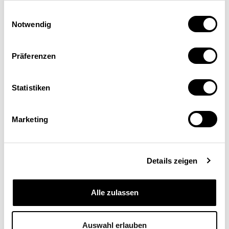
(Büro Bass), Berne
Einwilligungsauswahl
Notwendig
Präferenzen
Statistiken
Marketing
Schweizerische
Eidgenossenschaft
Details zeigen
Confédération suisse
Confederazione Svizzera
Alle zulassen
Confederaziun svizra
Auswahl erlauben