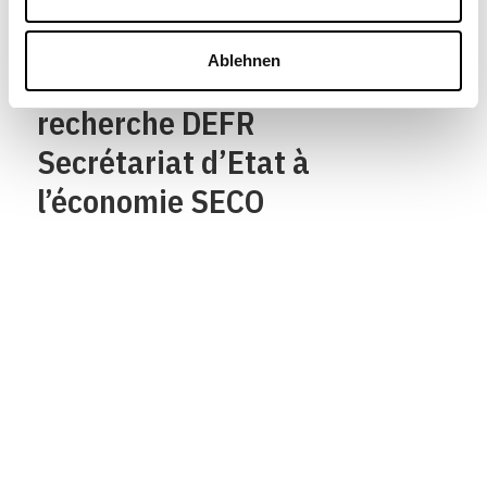
Département fédéral de
l’économie,
Ablehnen
de la formation et de la
recherche DEFR
Secrétariat d’Etat à
l’économie SECO
Qui sommes-nous?
Mentions legales
Contact
Protection des
données/Conditions
d’utilisation