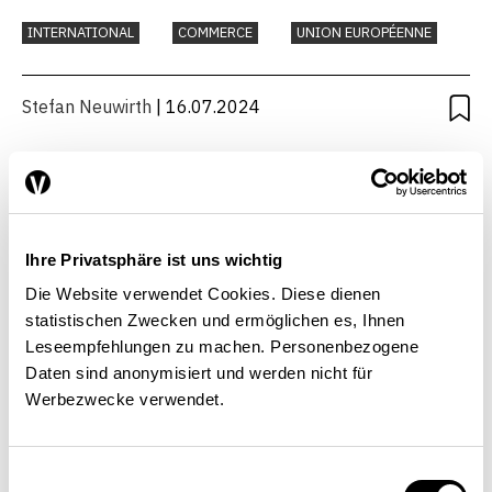
INTERNATIONAL
COMMERCE
UNION EUROPÉENNE
Stefan Neuwirth
| 16.07.2024
Un risque de correction dans le
Ihre Privatsphäre ist uns wichtig
Die Website verwendet Cookies. Diese dienen
secteur de la construction
statistischen Zwecken und ermöglichen es, Ihnen
Leseempfehlungen zu machen. Personenbezogene
IMMOBILIER
INDUSTRIE
TRAVAIL
Daten sind anonymisiert und werden nicht für
Werbezwecke verwendet.
Stefan Neuwirth
,
Philipp Wegmüller
| 13.09.2022
Einwilligungsauswahl