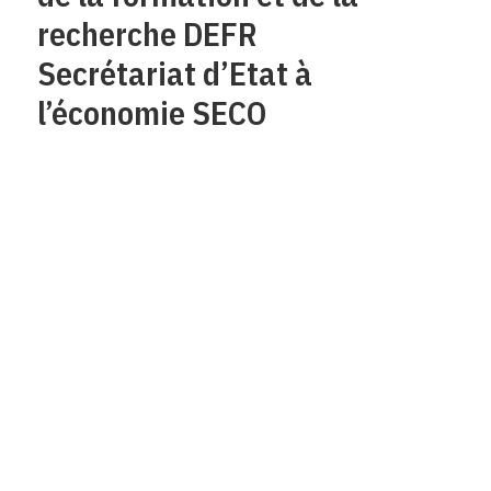
recherche DEFR
Secrétariat d’Etat à
l’économie SECO
Qui sommes-nous?
Mentions legales
Contact
Protection des
données/Conditions
d’utilisation