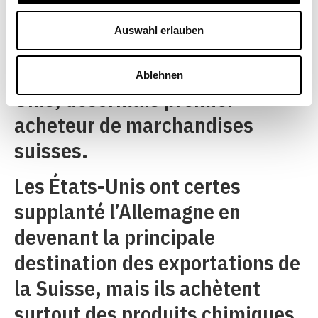
importateurs. À l’inverse, on
Auswahl erlauben
observe une forte montée de la
Chine et, surtout, des États-
Ablehnen
Unis, désormais premier
acheteur de marchandises
suisses.
Les États-Unis ont certes
supplanté l’Allemagne en
devenant la principale
destination des exportations de
la Suisse, mais ils achètent
surtout des produits chimiques