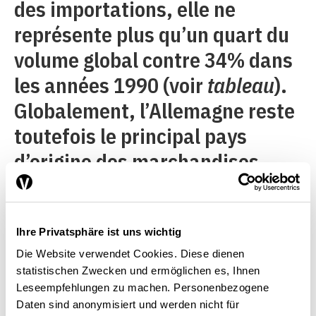
des importations, elle ne
représente plus qu’un quart du
volume global contre 34% dans
les années 1990 (voir
tableau
).
Globalement, l’Allemagne reste
toutefois le principal pays
d’origine des marchandises
importées, avant l’Italie et la
France, cette dernière étant
talonnée par la Chine qui a
Ihre Privatsphäre ist uns wichtig
Die Website verwendet Cookies. Diese dienen
nettement progressé depuis les
statistischen Zwecken und ermöglichen es, Ihnen
années 1990. Quant aux États-
Leseempfehlungen zu machen. Personenbezogene
Daten sind anonymisiert und werden nicht für
Unis, ils n’occupent que la