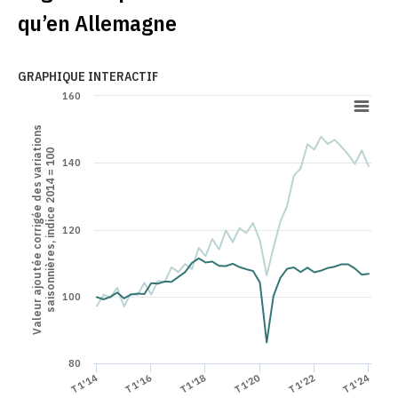
qu’en Allemagne
GRAPHIQUE INTERACTIF
160
Valeur ajoutée corrigée des variations
saisonnières, indice 2014 = 100
140
120
100
80
T1'14
T1'16
T1'22
T1'24
T1'18
T1'20