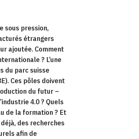
ve sous pression,
acturés étrangers
leur ajoutée. Comment
nternationale ? L’une
es du parc suisse
BE). Ces pôles doivent
oduction du futur –
l’industrie 4.0 ? Quels
 de la formation ? Et
i déjà, des recherches
rels afin de