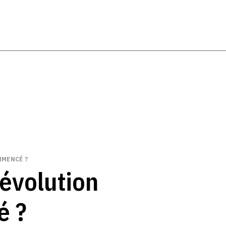
MMENCÉ ?
révolution
é ?