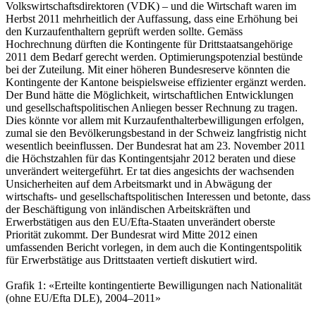
Volkswirtschaftsdirektoren (VDK) – und die Wirtschaft waren im
Herbst 2011 mehrheitlich der Auffassung, dass eine Erhöhung bei
den Kurzaufenthaltern geprüft werden sollte. Gemäss
Hochrechnung dürften die Kontingente für Drittstaatsangehörige
2011 dem Bedarf gerecht werden. Optimierungspotenzial bestünde
bei der Zuteilung. Mit einer höheren Bundesreserve könnten die
Kontingente der Kantone beispielsweise effizienter ergänzt werden.
Der Bund hätte die Möglichkeit, wirtschaftlichen Entwicklungen
und gesellschaftspolitischen Anliegen besser Rechnung zu tragen.
Dies könnte vor allem mit Kurzaufenthalterbewilligungen erfolgen,
zumal sie den Bevölkerungsbestand in der Schweiz langfristig nicht
wesentlich beeinflussen. Der Bundesrat hat am 23. November 2011
die Höchstzahlen für das Kontingentsjahr 2012 beraten und diese
unverändert weitergeführt. Er tat dies angesichts der wachsenden
Unsicherheiten auf dem Arbeitsmarkt und in Abwägung der
wirtschafts- und gesellschaftspolitischen Interessen und betonte, dass
der Beschäftigung von inländischen Arbeitskräften und
Erwerbstätigen aus den EU/Efta-Staaten unverändert oberste
Priorität zukommt. Der Bundesrat wird Mitte 2012 einen
umfassenden Bericht vorlegen, in dem auch die Kontingentspolitik
für Erwerbstätige aus Drittstaaten vertieft diskutiert wird.
Grafik 1: «Erteilte kontingentierte Bewilligungen nach Nationalität
(ohne EU/Efta DLE), 2004–2011»