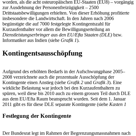
worden, als die acht osteuropäischen EU-Staaten (EU8) – vorgängig
zur Ausdehnung der Personenfreizügigkeit – 2500
Drittstaatsbewilligungen erhielten. Von dieser Erhöhung profitierte
insbesondere die Landwirtschaft. In den Jahren nach 2006
begünstigte die auf 7000 festgelegte Kontingentszahl für
Kurzaufenthalter vor allem die Bewilligungserteilung an
Dienstleistungserbringer aus den EU/Efta Staaten (DLE)
bzw.
Informatiker aus Indien (siehe
Grafik 1
).
Kontingentsausschöpfung
Aufgrund des erhöhten Bedarfs in der Aufschwungphase 2005–
2008 verzeichnete auch die prozentuale Ausschöpfung der
Kontingente einen Anstieg (siehe
Grafik 2
und
Grafik 3
). Eine
wirkliche Belastung war jedoch bei den Kurzaufenthaltern zu
spüren, weil diese bis 2010 auch zu einem grossen Teil durch DLE
aus dem EU/Efta Raum beansprucht wurden. Seit dem 1. Januar
2011 gibt es für diese DLE separate Kontingente (siehe
Kasten 1
Festlegung der Kontingente
Der Bundesrat legt im Rahmen der Begrenzungsmassnahmen nach