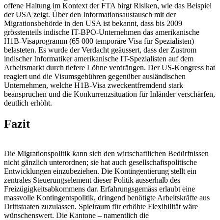
offene Haltung im Kontext der FTA birgt Risiken, wie das Beispiel
der USA zeigt. Über den Informationsaustausch mit der
Migrationsbehörde in den USA ist bekannt, dass bis 2009
grösstenteils indische IT-BPO-Unternehmen das amerikanische
H1B-Visaprogramm (65 000 temporäre Visa für Spezialisten)
belasteten. Es wurde der Verdacht geäussert, dass der Zustrom
indischer Informatiker amerikanische IT-Spezialisten auf dem
Arbeitsmarkt durch tiefere Löhne verdrängen. Der US-Kongress hat
reagiert und die Visumsgebühren gegenüber ausländischen
Unternehmen, welche H1B-Visa zweckentfremdend stark
beanspruchen und die Konkurrenzsituation für Inländer verschärfen,
deutlich erhöht.
Fazit
Die Migrationspolitik kann sich den wirtschaftlichen Bedürfnissen
nicht gänzlich unterordnen; sie hat auch gesellschaftspolitische
Entwicklungen einzubeziehen. Die Kontingentierung stellt ein
zentrales Steuerungselement dieser Politik ausserhalb des
Freizügigkeitsabkommens dar. Erfahrungsgemäss erlaubt eine
massvolle Kontingentspolitik, dringend benötigte Arbeitskräfte aus
Drittstaaten zuzulassen. Spielraum für erhöhte Flexibilität wäre
wünschenswert. Die Kantone – namentlich die