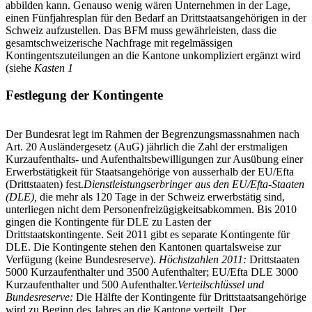
abbilden kann. Genauso wenig wären Unternehmen in der Lage,
einen Fünfjahresplan für den Bedarf an Drittstaatsangehörigen in der
Schweiz aufzustellen. Das BFM muss gewährleisten, dass die
gesamtschweizerische Nachfrage mit regelmässigen
Kontingentszuteilungen an die Kantone unkompliziert ergänzt wird
(siehe
Kasten 1
Festlegung der Kontingente
Der Bundesrat legt im Rahmen der Begrenzungsmassnahmen nach
Art. 20 Ausländergesetz (AuG) jährlich die Zahl der erstmaligen
Kurzaufenthalts- und Aufenthaltsbewilligungen zur Ausübung einer
Erwerbstätigkeit für Staatsangehörige von ausserhalb der EU/Efta
(Drittstaaten) fest.
Dienstleistungserbringer aus den EU/Efta-Staaten
(DLE),
die mehr als 120 Tage in der Schweiz erwerbstätig sind,
unterliegen nicht dem Personenfreizügigkeitsabkommen. Bis 2010
gingen die Kontingente für DLE zu Lasten der
Drittstaatskontingente. Seit 2011 gibt es separate Kontingente für
DLE. Die Kontingente stehen den Kantonen quartalsweise zur
Verfügung (keine Bundesreserve).
Höchstzahlen 2011:
Drittstaaten
5000 Kurzaufenthalter und 3500 Aufenthalter; EU/Efta DLE 3000
Kurzaufenthalter und 500 Aufenthalter.
Verteilschlüssel und
Bundesreserve:
Die Hälfte der Kontingente für Drittstaatsangehörige
wird zu Beginn des Jahres an die Kantone verteilt. Der