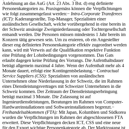
Anlehnung an das AuG (Art. 23 Abs. 3 Bst. d) eng definierte
Personenkategorien zu. Praxisgemäss können die Verpflichtungen
wie folgt zusammengefasst werden:−
Intra-Corporate Transferees
(ICT):
Kaderangestellte, Top-Manager, Spezialisten einer
ausländischen Gesellschaft, welche vorübergehend in eine bereits in
der Schweiz ansässige Zweigniederlassung oder Tochtergesellschaft
entsandt werden. Die Personen müssen mindestens 1 Jahr bereits im
Konzern tätig gewesen sein. Um zu eruieren, ob ein Angestellter
dieser eng definierten Personenkategorie effektiv zugeordnet werden
kann, wird mit Verweis auf die Qualifikation respektive Funktion
eine Prüfung der Lohnbedingungen vorgenommen. Das Gats
erlaubt dagegen keine Prüfung des Vorrangs. Die Aufenthaltsdauer
beträgt allgemein maximal 4 Jahre. Wenn der Aufenthalt mehr als 4
Monate dauert, erfolgt eine Kontingentsbelastung.−
Contractual
Service Suppliers (CSS):
Spezialisten von ausländischen
Unternehmen ohne Niederlassung in der Schweiz, die im Rahmen
eines Dienstleistungsvertrages mit Schweizer Unternehmen in die
Schweiz kommen. Der Zeitraum der Dienstleistungserbringung
beträgt maximal 3 Monate. Die Zulassung ist auf
Ingenieurdienstleistungen, Beratungen im Rahmen von Computer-
Hardwareinstallationen und Softwareinstallationen begrenzt.−
Freihandelsabkommen (FTA):
Mit Japan, Kolumbien und Südkorea
wurden die Verpflichtungen im Rahmen der abgeschlossenen FTA
erweitert. Diese Verpflichtungen decken ICT, CSS und eine neue
für den Export wichtige Personenkategorie ab. Der Marktzugang ist