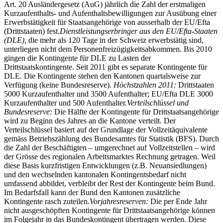
Art. 20 Ausländergesetz (AuG) jährlich die Zahl der erstmaligen
Kurzaufenthalts- und Aufenthaltsbewilligungen zur Ausübung einer
Erwerbstätigkeit für Staatsangehörige von ausserhalb der EU/Efta
(Drittstaaten) fest.
Dienstleistungserbringer aus den EU/Efta-Staaten
(DLE),
die mehr als 120 Tage in der Schweiz erwerbstätig sind,
unterliegen nicht dem Personenfreizügigkeitsabkommen. Bis 2010
gingen die Kontingente für DLE zu Lasten der
Drittstaatskontingente. Seit 2011 gibt es separate Kontingente für
DLE. Die Kontingente stehen den Kantonen quartalsweise zur
Verfügung (keine Bundesreserve).
Höchstzahlen 2011:
Drittstaaten
5000 Kurzaufenthalter und 3500 Aufenthalter; EU/Efta DLE 3000
Kurzaufenthalter und 500 Aufenthalter.
Verteilschlüssel und
Bundesreserve:
Die Hälfte der Kontingente für Drittstaatsangehörige
wird zu Beginn des Jahres an die Kantone verteilt. Der
Verteilschlüssel basiert auf der Grundlage der Vollzeitäquivalente
gemäss Betriebszählung des Bundesamtes für Statistik (BFS). Durch
die Zahl der Beschäftigten – umgerechnet auf Vollzeitstellen – wird
der Grösse des regionalen Arbeitsmarktes Rechnung getragen. Weil
diese Basis kurzfristigen Entwicklungen (z.B. Neuansiedlungen)
und den wechselnden kantonalen Kontingentsbedarf nicht
umfassend abbildet, verbleibt der Rest der Kontingente beim Bund.
Im Bedarfsfall kann der Bund den Kantonen zusätzliche
Kontingente rasch zuteilen.
Vorjahresreserven:
Die per Ende Jahr
nicht ausgeschöpften Kontingente für Drittstaatsangehörige können
im Folgejahr in das Bundeskontingent übertragen werden. Diese