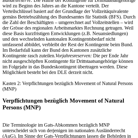
Bundesreserve:
Die Hälfte der Kontingente für Drittstaatsangehörige
wird zu Beginn des Jahres an die Kantone verteilt. Der
Verteilschlüssel basiert auf der Grundlage der Vollzeitäquivalente
gemäss Betriebszählung des Bundesamtes für Statistik (BFS). Durch
die Zahl der Beschäftigten – umgerechnet auf Vollzeitstellen – wird
der Grösse des regionalen Arbeitsmarktes Rechnung getragen. Weil
diese Basis kurzfristigen Entwicklungen (z.B. Neuansiedlungen)
und den wechselnden kantonalen Kontingentsbedarf nicht
umfassend abbildet, verbleibt der Rest der Kontingente beim Bund.
Im Bedarfsfall kann der Bund den Kantonen zusätzliche
Kontingente rasch zuteilen.
Vorjahresreserven:
Die per Ende Jahr
nicht ausgeschöpften Kontingente für Drittstaatsangehörige können
im Folgejahr in das Bundeskontingent übertragen werden. Diese
Möglichkeit besteht bei den DLE derzeit nicht.
Kasten 2: Verpflichtungen bezüglich Movement of Natural Persons
(MNP)
Verpflichtungen bezüglich Movement of Natural
Persons (MNP)
Die Terminologie im Gats-Abkommen bezüglich MNP
unterscheidet sich von derjenigen im nationalen Ausländerrecht
(AuG). Im Sinne der Gats-Verpflichtungen lassen die Behörden in