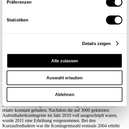
Präferenzen
Kontingentsfestlegung
Statistiken
Die Erfahrungen in einer Phase des wirtschaftlichen Aufschwungs
mit zahlreichen Neuansiedlungen in der Schweiz zeigen, dass sich
die Kontingentspolitik des Bundesrates grundsätzlich bewährt hat.
Details zeigen
Der wachsende Bedarf an qualifizierten Arbeitskräften aus
Drittstaaten konnte in den letzten Jahren gedeckt werden. Im Jahr
2003 wurden insgesamt 5300 kontingentierte Bewilligungen erteilt;
2010 waren es 9000. Während in Jahren mit mässiger
Alle zulassen
Arbeitsmarktentwicklung die Kontingente nur teilweise
ausgeschöpft wurden, erreichte der Ausschöpfungsgrad 2008 – am
Ende der letzten Hochkonjunkturphase – 100%.
Auswahl erlauben
Kontingentserhöhung
Ablehnen
Die Zahl der Kontingente wird in der Regel über mehrere Jahre
relativ konstant gehalten. Nachdem die auf 3000 gekürzten
Aufenthalterkontingente im Jahr 2010 voll ausgeschöpft waren,
wurde 2011 eine Erhöhung vorgenommen. Bei den
Kurzaufenthaltern war die Kontingentszahl erstmals 2004 erhöht