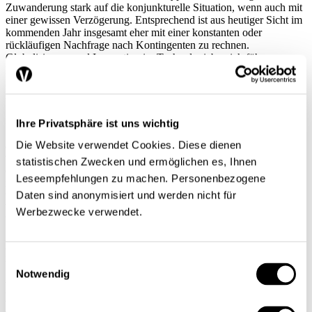
Zuwanderung stark auf die konjunkturelle Situation, wenn auch mit
einer gewissen Verzögerung. Entsprechend ist aus heutiger Sicht im
kommenden Jahr insgesamt eher mit einer konstanten oder
rückläufigen Nachfrage nach Kontingenten zu rechnen.
Globalisierung und Innovation im Technologiebereich führen zu
langfristigen Veränderungen in der Weltwirtschaft, die wiederum
Auswirkungen auf die Struktur des Arbeitsmarktes haben. Die
Ausländerpolitik hat sich an diese Veränderungen angepasst und die
Zulassung auf hoch qualifizierte und spezialisierte Fachkräfte
konzentriert, welche die ansässigen Arbeitskräfte ergänzen soll. Aus
Ihre Privatsphäre ist uns wichtig
Sicht der inländischen Bevölkerung ist es entscheidend, dass sie –
Die Website verwendet Cookies. Diese dienen
angesichts einer wachsenden ausländischen Konkurrenz –
wettbewerbsfähig bleibt und mit der Technologieentwicklung bzw.
statistischen Zwecken und ermöglichen es, Ihnen
der veränderten Nachfrage der Arbeitgeber Schritt halten kann. Die
Leseempfehlungen zu machen. Personenbezogene
in diesem Jahr lancierte
Fachkräfteinitiative
des
EVD
verfolgt einen
Daten sind anonymisiert und werden nicht für
wichtigen Ansatz, indem sie u.a. auf die Verbesserung der Aus- und
Weiterbildung setzt.
Werbezwecke verwendet.
Vgl. dazu den Artikel von Bernhard Weber und Sascha Kuster auf
S. 21 ff. der vorliegenden Ausgabe. Sie erhöht damit die
Arbeitsplatzsicherheit für Inländer und verringert die Nachfrage
nach ausländischen Fachkräften.
Einwilligungsauswahl
Notwendig
Bisherige Erfahrungen mit dem
Kontingentssystem