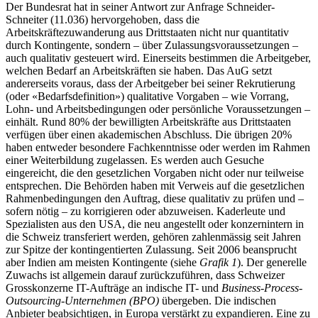
Der Bundesrat hat in seiner Antwort zur Anfrage Schneider-
Schneiter (11.036) hervorgehoben, dass die
Arbeitskräftezuwanderung aus Drittstaaten nicht nur quantitativ
durch Kontingente, sondern – über Zulassungsvoraussetzungen –
auch qualitativ gesteuert wird. Einerseits bestimmen die Arbeitgeber,
welchen Bedarf an Arbeitskräften sie haben. Das AuG setzt
andererseits voraus, dass der Arbeitgeber bei seiner Rekrutierung
(oder «Bedarfsdefinition») qualitative Vorgaben – wie Vorrang,
Lohn- und Arbeitsbedingungen oder persönliche Voraussetzungen –
einhält. Rund 80% der bewilligten Arbeitskräfte aus Drittstaaten
verfügen über einen akademischen Abschluss. Die übrigen 20%
haben entweder besondere Fachkenntnisse oder werden im Rahmen
einer Weiterbildung zugelassen. Es werden auch Gesuche
eingereicht, die den gesetzlichen Vorgaben nicht oder nur teilweise
entsprechen. Die Behörden haben mit Verweis auf die gesetzlichen
Rahmenbedingungen den Auftrag, diese qualitativ zu prüfen und –
sofern nötig – zu korrigieren oder abzuweisen. Kaderleute und
Spezialisten aus den USA, die neu angestellt oder konzernintern in
die Schweiz transferiert werden, gehören zahlenmässig seit Jahren
zur Spitze der kontingentierten Zulassung. Seit 2006 beansprucht
aber Indien am meisten Kontingente (siehe
Grafik 1
). Der generelle
Zuwachs ist allgemein darauf zurückzuführen, dass Schweizer
Grosskonzerne IT-Aufträge an indische IT- und
Business-Process-
Outsourcing-Unternehmen (BPO)
übergeben. Die indischen
Anbieter beabsichtigen, in Europa verstärkt zu expandieren. Eine zu