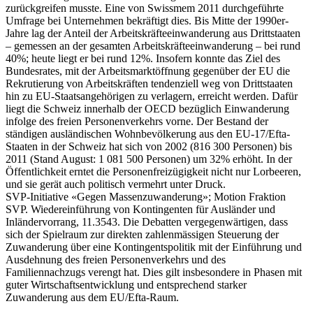
zurückgreifen musste. Eine von Swissmem 2011 durchgeführte
Umfrage bei Unternehmen bekräftigt dies. Bis Mitte der 1990er-
Jahre lag der Anteil der Arbeitskräfteeinwanderung aus Drittstaaten
– gemessen an der gesamten Arbeitskräfteeinwanderung – bei rund
40%; heute liegt er bei rund 12%. Insofern konnte das Ziel des
Bundesrates, mit der Arbeitsmarktöffnung gegenüber der EU die
Rekrutierung von Arbeitskräften tendenziell weg von Drittstaaten
hin zu EU-Staatsangehörigen zu verlagern, erreicht werden. Dafür
liegt die Schweiz innerhalb der OECD bezüglich Einwanderung
infolge des freien Personenverkehrs vorne. Der Bestand der
ständigen ausländischen Wohnbevölkerung aus den EU-17/Efta-
Staaten in der Schweiz hat sich von 2002 (816 300 Personen) bis
2011 (Stand August: 1 081 500 Personen) um 32% erhöht. In der
Öffentlichkeit erntet die Personenfreizügigkeit nicht nur Lorbeeren,
und sie gerät auch politisch vermehrt unter Druck.
SVP-Initiative «Gegen Massenzuwanderung»; Motion Fraktion
SVP. Wiedereinführung von Kontingenten für Ausländer und
Inländervorrang, 11.3543. Die Debatten vergegenwärtigen, dass
sich der Spielraum zur direkten zahlenmässigen Steuerung der
Zuwanderung über eine Kontingentspolitik mit der Einführung und
Ausdehnung des freien Personenverkehrs und des
Familiennachzugs verengt hat. Dies gilt insbesondere in Phasen mit
guter Wirtschaftsentwicklung und entsprechend starker
Zuwanderung aus dem EU/Efta-Raum.