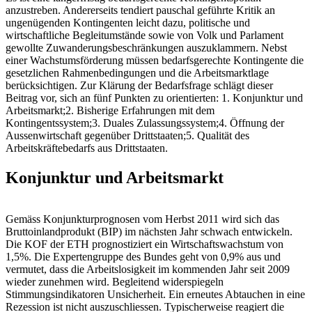
anzustreben. Andererseits tendiert pauschal geführte Kritik an
ungenügenden Kontingenten leicht dazu, politische und
wirtschaftliche Begleitumstände sowie von Volk und Parlament
gewollte Zuwanderungsbeschränkungen auszuklammern. Nebst
einer Wachstumsförderung müssen bedarfsgerechte Kontingente die
gesetzlichen Rahmenbedingungen und die Arbeitsmarktlage
berücksichtigen. Zur Klärung der Bedarfsfrage schlägt dieser
Beitrag vor, sich an fünf Punkten zu orientierten: 1. Konjunktur und
Arbeitsmarkt;2. Bisherige Erfahrungen mit dem
Kontingentssystem;3. Duales Zulassungssystem;4. Öffnung der
Aussenwirtschaft gegenüber Drittstaaten;5. Qualität des
Arbeitskräftebedarfs aus Drittstaaten.
Konjunktur und Arbeitsmarkt
Gemäss Konjunkturprognosen vom Herbst 2011 wird sich das
Bruttoinlandprodukt (BIP) im nächsten Jahr schwach entwickeln.
Die KOF der ETH prognostiziert ein Wirtschaftswachstum von
1,5%. Die Expertengruppe des Bundes geht von 0,9% aus und
vermutet, dass die Arbeitslosigkeit im kommenden Jahr seit 2009
wieder zunehmen wird. Begleitend widerspiegeln
Stimmungsindikatoren Unsicherheit. Ein erneutes Abtauchen in eine
Rezession ist nicht auszuschliessen. Typischerweise reagiert die