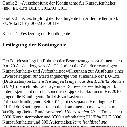
Grafik 2: «Ausschöpfung der Kontingente für Kurzaufenthalter
(inkl. EU/Efta DLE), 2002/03–2011»
Grafik 3: «Ausschöpfung der Kontingente für Aufenthalter (inkl.
EU/Efta DLE), 2002/03–2011»
Kasten 1: Festlegung der Kontingente
Festlegung der Kontingente
Der Bundesrat legt im Rahmen der Begrenzungsmassnahmen nach
Art. 20 Ausländergesetz (AuG) jährlich die Zahl der erstmaligen
Kurzaufenthalts- und Aufenthaltsbewilligungen zur Ausübung einer
Erwerbstätigkeit für Staatsangehörige von ausserhalb der EU/Efta
(Drittstaaten) fest.
Dienstleistungserbringer aus den EU/Efta-Staaten
(DLE),
die mehr als 120 Tage in der Schweiz erwerbstätig sind,
unterliegen nicht dem Personenfreizügigkeitsabkommen. Bis 2010
gingen die Kontingente für DLE zu Lasten der
Drittstaatskontingente. Seit 2011 gibt es separate Kontingente für
DLE. Die Kontingente stehen den Kantonen quartalsweise zur
Verfügung (keine Bundesreserve).
Höchstzahlen 2011:
Drittstaaten
5000 Kurzaufenthalter und 3500 Aufenthalter; EU/Efta DLE 3000
Kurzaufenthalter und 500 Aufenthalter.
Verteilschlüssel und