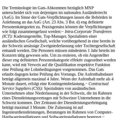
Die Terminologie im Gats-Abkommen bezüglich MNP
unterscheidet sich von derjenigen im nationalen Ausländerrecht
(AuG). Im Sinne der Gats-Verpflichtungen lassen die Behörden in
Anlehnung an das AuG (Art. 23 Abs. 3 Bst. d) eng definierte
Personenkategorien zu. Praxisgemäss können die Verpflichtungen
wie folgt zusammengefasst werden:−
Intra-Corporate Transferees
(ICT):
Kaderangestellte, Top-Manager, Spezialisten einer
ausländischen Gesellschaft, welche vorübergehend in eine bereits in
der Schweiz ansässige Zweigniederlassung oder Tochtergesellschaft
entsandt werden. Die Personen müssen mindestens 1 Jahr bereits im
Konzern tätig gewesen sein. Um zu eruieren, ob ein Angestellter
dieser eng definierten Personenkategorie effektiv zugeordnet werden
kann, wird mit Verweis auf die Qualifikation respektive Funktion
eine Prüfung der Lohnbedingungen vorgenommen. Das Gats
erlaubt dagegen keine Prüfung des Vorrangs. Die Aufenthaltsdauer
beträgt allgemein maximal 4 Jahre. Wenn der Aufenthalt mehr als 4
Monate dauert, erfolgt eine Kontingentsbelastung.−
Contractual
Service Suppliers (CSS):
Spezialisten von ausländischen
Unternehmen ohne Niederlassung in der Schweiz, die im Rahmen
eines Dienstleistungsvertrages mit Schweizer Unternehmen in die
Schweiz kommen. Der Zeitraum der Dienstleistungserbringung
beträgt maximal 3 Monate. Die Zulassung ist auf
Ingenieurdienstleistungen, Beratungen im Rahmen von Computer-
Hardwareinstallationen und Softwareinstallationen begrenzt.−