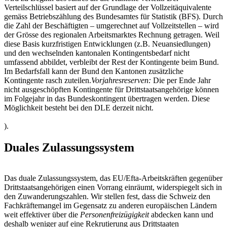
Verteilschlüssel basiert auf der Grundlage der Vollzeitäquivalente
gemäss Betriebszählung des Bundesamtes für Statistik (BFS). Durch
die Zahl der Beschäftigten – umgerechnet auf Vollzeitstellen – wird
der Grösse des regionalen Arbeitsmarktes Rechnung getragen. Weil
diese Basis kurzfristigen Entwicklungen (z.B. Neuansiedlungen)
und den wechselnden kantonalen Kontingentsbedarf nicht
umfassend abbildet, verbleibt der Rest der Kontingente beim Bund.
Im Bedarfsfall kann der Bund den Kantonen zusätzliche
Kontingente rasch zuteilen.
Vorjahresreserven:
Die per Ende Jahr
nicht ausgeschöpften Kontingente für Drittstaatsangehörige können
im Folgejahr in das Bundeskontingent übertragen werden. Diese
Möglichkeit besteht bei den DLE derzeit nicht.
).
Duales Zulassungssystem
Das duale Zulassungssystem, das EU/Efta-Arbeitskräften gegenüber
Drittstaatsangehörigen einen Vorrang einräumt, widerspiegelt sich in
den Zuwanderungszahlen. Wir stellen fest, dass die Schweiz den
Fachkräftemangel im Gegensatz zu anderen europäischen Ländern
weit effektiver über die
Personenfreizügigkeit
abdecken kann und
deshalb weniger auf eine Rekrutierung aus Drittstaaten