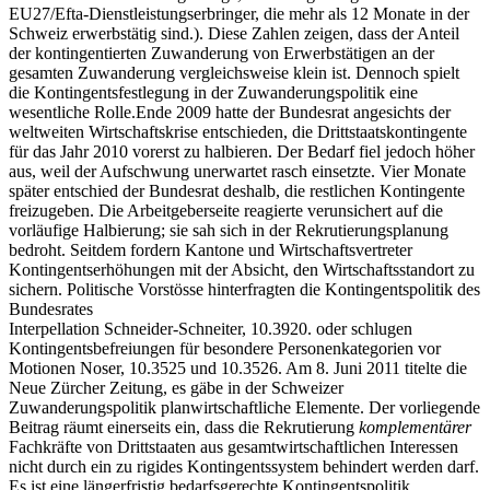
EU27/Efta-Dienstleistungserbringer, die mehr als 12 Monate in der
Schweiz erwerbstätig sind.). Diese Zahlen zeigen, dass der Anteil
der kontingentierten Zuwanderung von Erwerbstätigen an der
gesamten Zuwanderung vergleichsweise klein ist. Dennoch spielt
die Kontingentsfestlegung in der Zuwanderungspolitik eine
wesentliche Rolle.Ende 2009 hatte der Bundesrat angesichts der
weltweiten Wirtschaftskrise entschieden, die Drittstaatskontingente
für das Jahr 2010 vorerst zu halbieren. Der Bedarf fiel jedoch höher
aus, weil der Aufschwung unerwartet rasch einsetzte. Vier Monate
später entschied der Bundesrat deshalb, die restlichen Kontingente
freizugeben. Die Arbeitgeberseite reagierte verunsichert auf die
vorläufige Halbierung; sie sah sich in der Rekrutierungsplanung
bedroht. Seitdem fordern Kantone und Wirtschaftsvertreter
Kontingentserhöhungen mit der Absicht, den Wirtschaftsstandort zu
sichern. Politische Vorstösse hinterfragten die Kontingentspolitik des
Bundesrates
Interpellation Schneider-Schneiter, 10.3920. oder schlugen
Kontingentsbefreiungen für besondere Personenkategorien vor
Motionen Noser, 10.3525 und 10.3526. Am 8. Juni 2011 titelte die
Neue Zürcher Zeitung, es gäbe in der Schweizer
Zuwanderungspolitik planwirtschaftliche Elemente. Der vorliegende
Beitrag räumt einerseits ein, dass die Rekrutierung
komplementärer
Fachkräfte von Drittstaaten aus gesamtwirtschaftlichen Interessen
nicht durch ein zu rigides Kontingentssystem behindert werden darf.
Es ist eine längerfristig bedarfsgerechte Kontingentspolitik