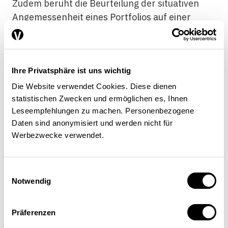
Zudem beruht die Beurteilung der situativen
Angemessenheit eines Portfolios auf einer
Vielzahl individueller Aspekte und den
Präferenzen des Kunden. Das geringe
Fachwissen vieler Kunden erschwert eine
Ihre Privatsphäre ist uns wichtig
solche Einschätzung zusätzlich. Im Nachhinein
ist es deshalb für viele Kunden kaum
Die Website verwendet Cookies. Diese dienen
abzuschätzen, in welchem Mass etwa eine
statistischen Zwecken und ermöglichen es, Ihnen
Leseempfehlungen zu machen. Personenbezogene
positive Entwicklung des Portfolios auf eine gute
Daten sind anonymisiert und werden nicht für
Beratung zurückzuführen ist oder schlicht auf
Werbezwecke verwendet.
Glück beruht.
Die Problematik der Vertrauensgüter besteht
Einwilligungsauswahl
darin, dass sich durch die schlechte
Notwendig
Überprüfbarkeit der Beratungsqualität durch
die Kunden Verhaltensrisiken auf Berater- wie
Präferenzen
auch auf Kundenseite ergeben. Auf der Seite