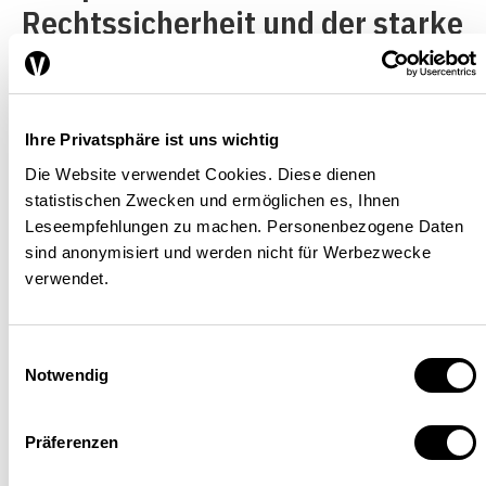
Rechtssicherheit und der starke
Binnenmarkt. Es gibt aber auch
Nachteile wie den beschränkten
Zugang zu Risikokapital und die
Ihre Privatsphäre ist uns wichtig
hohen Lebenshaltungs- und
Die Website verwendet Cookies. Diese dienen
statistischen Zwecken und ermöglichen es, Ihnen
Lohnkosten.
Leseempfehlungen zu machen. Personenbezogene Daten
sind anonymisiert und werden nicht für Werbezwecke
–
verwendet.
Das Interview wurde schriftlich geführt.
Einwilligungsauswahl
Zitiervorschlag: Gees, Johannes (2016). «Crowdfunding
Notwendig
verlangt nach gesetzlichen Anpassungen».
Die
Volkswirtschaft
, 21. Dezember.
Präferenzen