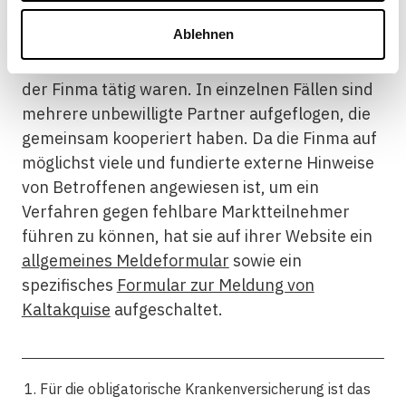
Fällen vertiefte Abklärungen eröffnet. Dabei
Ablehnen
wurden über 350 Vermittlerinnen und
Vermittler identifiziert, welche ohne Bewilligung
der Finma tätig waren. In einzelnen Fällen sind
mehrere unbewilligte Partner aufgeflogen, die
gemeinsam kooperiert haben. Da die Finma auf
möglichst viele und fundierte externe Hinweise
von Betroffenen angewiesen ist, um ein
Verfahren gegen fehlbare Marktteilnehmer
führen zu können, hat sie auf ihrer Website ein
allgemeines Meldeformular
sowie ein
spezifisches
Formular zur Meldung von
Kaltakquise
aufgeschaltet.
Für die obligatorische Krankenversicherung ist das