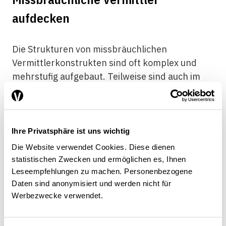
aufdecken
Die Strukturen von missbräuchlichen
Vermittlerkonstrukten sind oft komplex und
mehrstufig aufgebaut. Teilweise sind auch im
Ausland wohnhafte Personen beteiligt, was die
Untersuchungen noch komplizierter macht.
Entscheidend für eine erfolgreiche Intervention
der Finma ist, dass genügend Anhaltspunkte
Ihre Privatsphäre ist uns wichtig
vorliegen, die zu den am Konstrukt beteiligten
Die Website verwendet Cookies. Diese dienen
Personen führen. So muss etwa anhand der
statistischen Zwecken und ermöglichen es, Ihnen
Geldflüsse (bezahlte Provisionen und andere
Leseempfehlungen zu machen. Personenbezogene
Daten sind anonymisiert und werden nicht für
Entschädigungen) festgestellt werden können,
Werbezwecke verwendet.
wer die Hauptverantwortung für die
missbräuchliche Vermittlertätigkeit trägt.