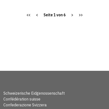
<<
<
Seite
1
von
6
>
>>
Schweizerische Eidgenossenschaft
Confédération suisse
Confederazione Svizzera