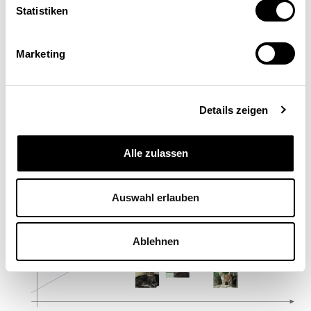
unterscheiden, indem eine
Statistiken
Trennfunktion passend im Raum
Marketing
positioniert wird
Details zeigen
Alle zulassen
Auswahl erlauben
Ablehnen