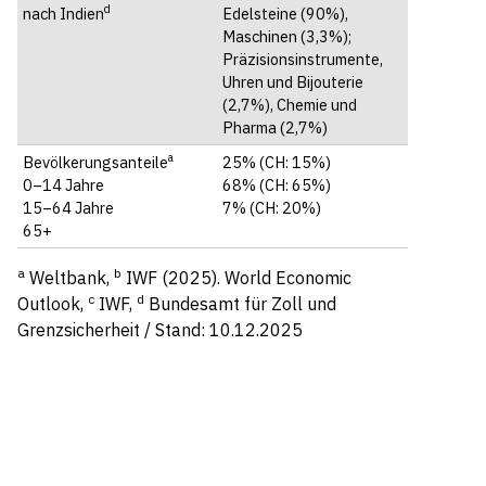
d
nach Indien
Edelsteine (90%),
Maschinen (3,3%);
Präzisionsinstrumente,
Uhren und Bijouterie
(2,7%), Chemie und
Pharma (2,7%)
a
Bevölkerungsanteile
25% (CH: 15%)
0–14 Jahre
68% (CH: 65%)
15–64 Jahre
7% (CH: 20%)
65+
a
b
Weltbank,
IWF (2025). World Economic
c
d
Outlook,
IWF,
Bundesamt für Zoll und
Grenzsicherheit / Stand: 10.12.2025