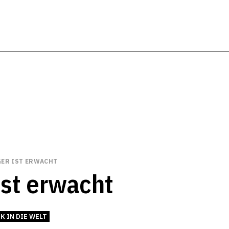
GER IST ERWACHT
ist erwacht
K IN DIE WELT