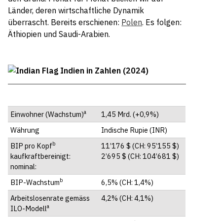
Länder, deren wirtschaftliche Dynamik
überrascht. Bereits erschienen:
Polen
. Es folgen:
Äthiopien und Saudi-Arabien.
Indien in Zahlen (2024)
a
Einwohner (Wachstum)
1,45 Mrd. (+0,9%)
Währung
Indische Rupie (INR)
b
BIP pro Kopf
11’176 $ (CH: 95’155 $)
kaufkraftbereinigt:
2’695 $ (CH: 104’681 $)
nominal:
b
BIP-Wachstum
6,5% (CH: 1,4%)
Arbeitslosenrate gemäss
4,2% (CH: 4,1%)
a
ILO-Modell