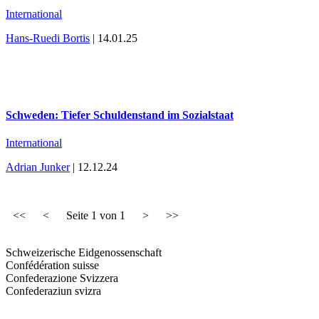
International
Hans-Ruedi Bortis
| 14.01.25
Schweden: Tiefer Schuldenstand im Sozialstaat
International
Adrian Junker
| 12.12.24
<<
<
Seite
1
von
1
>
>>
Schweizerische Eidgenossenschaft
Confédération suisse
Confederazione Svizzera
Confederaziun svizra