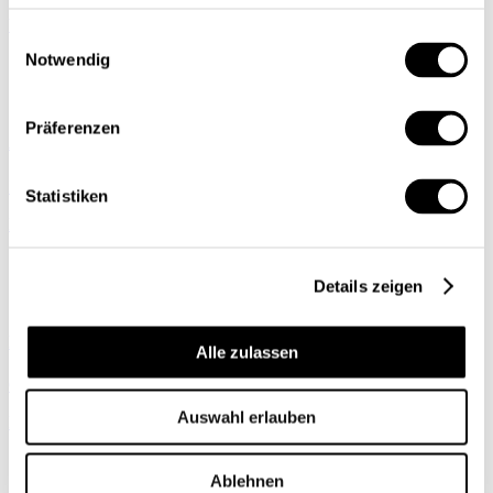
Yasmine Chatila Zwahlen
| 16.03.26
Einwilligungsauswahl
Notwendig
Präferenzen
Äthiopien: Afrikas aufstrebender Zukunftsmarkt
International
Statistiken
Riccarda Chanda
| 19.02.26
Details zeigen
Indien: Der Tiger ist erwacht
Alle zulassen
Gesellschaft
Auswahl erlauben
Maya Tissafi
| 13.01.26
Ablehnen