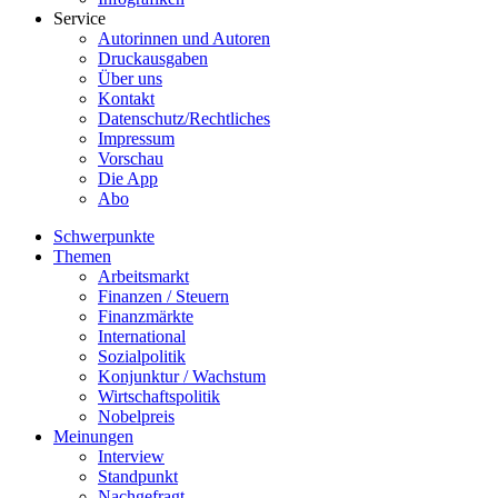
Service
Autorinnen und Autoren
Druckausgaben
Über uns
Kontakt
Datenschutz/Rechtliches
Impressum
Vorschau
Die App
Abo
Schwerpunkte
Themen
Arbeitsmarkt
Finanzen / Steuern
Finanzmärkte
International
Sozialpolitik
Konjunktur / Wachstum
Wirtschaftspolitik
Nobelpreis
Meinungen
Interview
Standpunkt
Nachgefragt