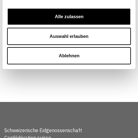
Alexander Kunze
Wissenschaftlicher Mitarbeiter, Ressort
Internationale Investitionen und multinationale
Alle zulassen
Unternehmen, Staatssekretariat für Wirtschaft
(Seco), Bern
Auswahl erlauben
Ablehnen
Schweizerische Eidgenossenschaft
Confédération suisse