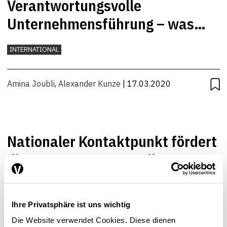
Verantwortungsvolle
Unternehmensführung – was
macht der Bund?
INTERNATIONAL
Amina Joubli
,
Alexander Kunze
| 17.03.2020
Nationaler Kontaktpunkt fördert
die verantwortungsvolle
Unternehmensführung
WIRTSCHAFTSPOLITIK
Ihre Privatsphäre ist uns wichtig
Lukas Siegenthaler
,
Alexander Kunze
,
Nadja Meier
|
Die Website verwendet Cookies. Diese dienen