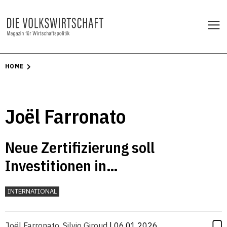
HOME
Joël Farronato
Neue Zertifizierung soll
Investitionen in
Infrastrukturprojekte erleichtern
INTERNATIONAL
Joël Farronato
,
Silvio Giroud
| 06.01.2026