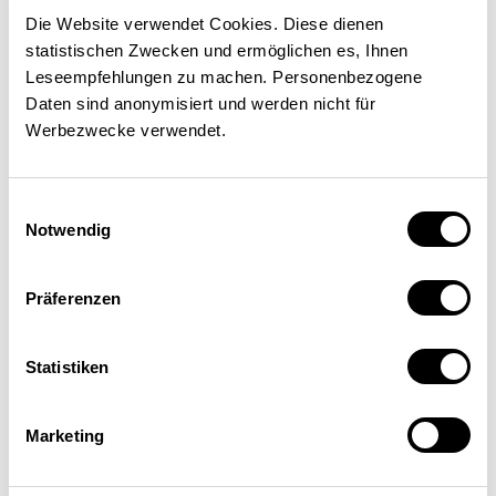
Partnern ausserhalb der EU
INTERNATIONAL
Die Website verwendet Cookies. Diese dienen
statistischen Zwecken und ermöglichen es, Ihnen
Leseempfehlungen zu machen. Personenbezogene
Marianne Abt
| 01.10.2009
Daten sind anonymisiert und werden nicht für
Werbezwecke verwendet.
Einwilligungsauswahl
Notwendig
Präferenzen
Statistiken
Marketing