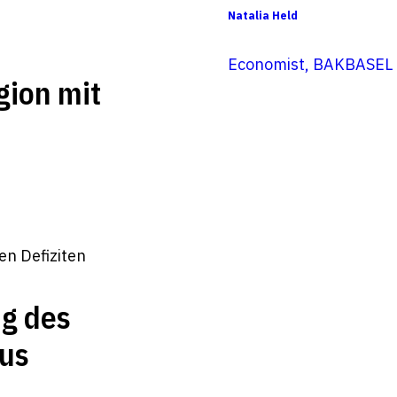
Natalia Held
Economist, BAKBASEL
gion mit
g des
us