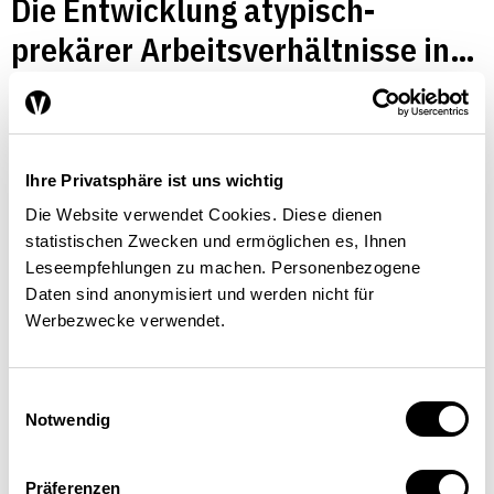
Die Entwicklung atypisch-
prekärer Arbeitsverhältnisse in
der Schweiz
ARBEITSMARKT
Michael Marti
,
Philipp Walker
| 01.10.2010
Ihre Privatsphäre ist uns wichtig
Die Website verwendet Cookies. Diese dienen
statistischen Zwecken und ermöglichen es, Ihnen
Leseempfehlungen zu machen. Personenbezogene
Daten sind anonymisiert und werden nicht für
Werbezwecke verwendet.
Einwilligungsauswahl
Notwendig
Präferenzen