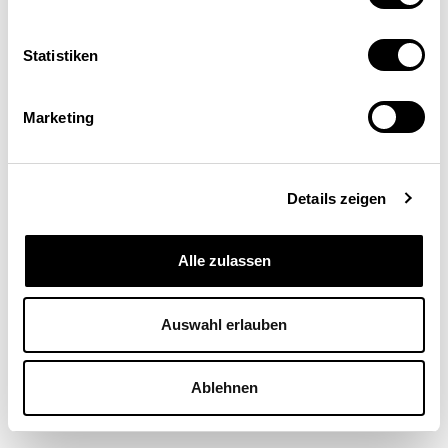
Statistiken
Marketing
Thomas Rudolph
Ordentlicher Professor für Marketing und
internationales Handelsmanagement und Direktor
Details zeigen
Institut für Handelsmanagement, Gottlieb
Duttweiler Lehrstuhl, Universität St. Gallen
Alle zulassen
Auswahl erlauben
Ablehnen