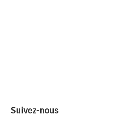
Qui sommes-nous?
Mentions legales
Contact
Protection des
données/Conditions
d’utilisation
Suivez-nous