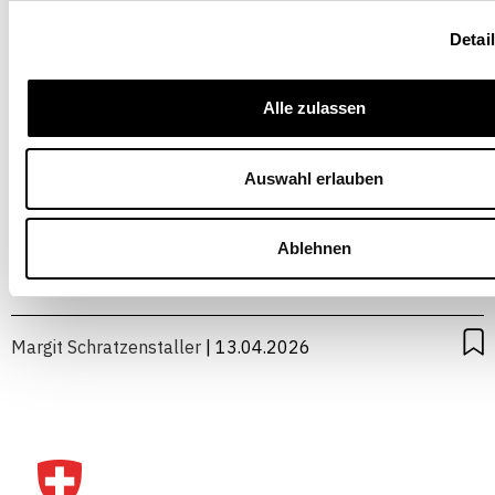
Detai
Alle zulassen
L’Autriche doit faire des
Auswahl erlauben
économies
Ablehnen
FINANCE / FISCALITÉ
CONJONCTURE
FISCALITÉ
INTERNATIONAL
UNION EUROPÉENNE
Margit Schratzenstaller
| 13.04.2026