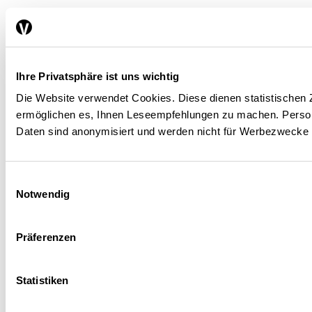
Ihre Privatsphäre ist uns wichtig
Qui sont les bénéficiaires des
Die Website verwendet Cookies. Diese dienen statistische
ermöglichen es, Ihnen Leseempfehlungen zu machen. Pers
subventions fédérales?
Daten sind anonymisiert und werden nicht für Werbezwecke
FINANCE / FISCALITÉ
FISCALITÉ
MONNAIE
Einwilligungsauswahl
Notwendig
Christoph A. Schaltegger
| 23.07.2026
Präferenzen
Statistiken