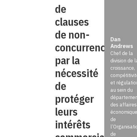
de
clauses
de non-
Dan
concurrence
Andrews
Chef de la
par la
division de l
croissance,
nécessité
compétitivit
de
et régulatio
au sein du
protéger
départemen
des affaires
leurs
économique
de
intérêts
l’Organisati
de