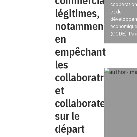
commerciaux
coopération
légitimes,
et de
développe
notamment
économique
(OCDE), Par
en
empêchant
les
collaboratrices
et
collaborateurs
sur le
départ