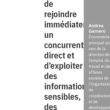
de
rejoindre
immédiatement
Andrea
Garnero
un
Économiste
concurrent
principal au
sein de la
direct et
direction de
l’emploi, du
d’exploiter
travail et d
affaires
des
sociales de
informations
l’Organisati
de
sensibles,
coopération
et de
des
développe