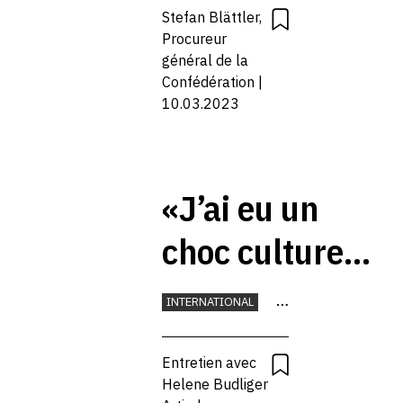
CANTONS
ne sont
Stefan Blättler,
DROIT
Procureur
pas des
MONNAIE
général de la
NUMÉRIQUE
Confédération |
matchs
10.03.2023
de boxe»
«J’ai eu un
choc culturel
à cause de la
INTERNATIONAL
bureaucratie»
CLIMAT
COMMERCE
Entretien avec
ENVIRONNEMENT
Helene Budliger
UNION