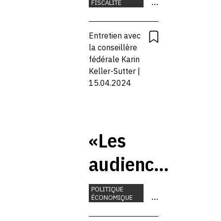
FISCALITÉ
communaux»
BANQUES
DÉMOGRAPHIE
Entretien avec
MONNAIE
la conseillère
fédérale Karin
Keller-Sutter |
15.04.2024
«Les
audiences
du
POLITIQUE
ÉCONOMIQUE
tribunal
BANQUES