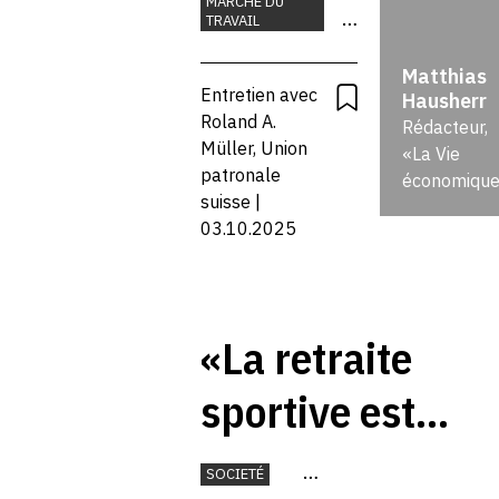
MARCHÉ DU
TRAVAIL
COMMERCE
Matthias
FORMATION
Entretien avec
Hausherr
UNION
Roland A.
EUROPÉENNE
Rédacteur,
Müller, Union
«La Vie
patronale
économique
suisse |
03.10.2025
«La retraite
sportive est
souvent vécue
SOCIETÉ