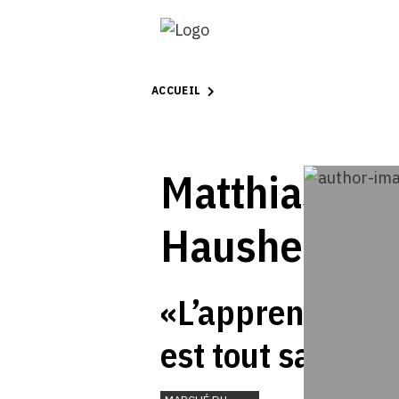
ACCUEIL
Matthias
Hausherr
«L’apprentissag
est tout sauf
démodé»