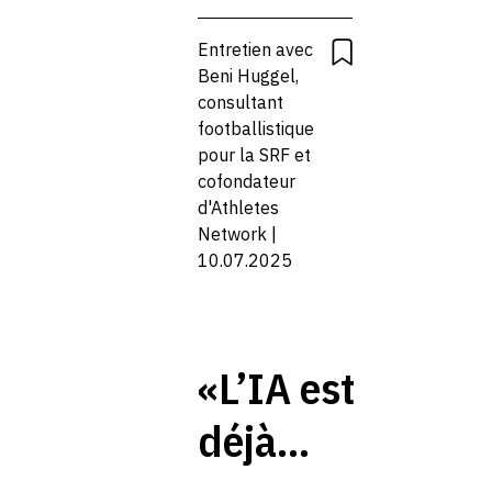
comme une
CONCURRENCE
TRAVAIL
Entretien avec
perte de statut
Beni Huggel,
consultant
et de
footballistique
pour la SRF et
reconnaissance
cofondateur
d'Athletes
Network |
10.07.2025
«L’IA est
déjà