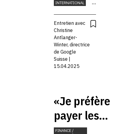
présente
INTERNATIONAL
dans
ENVIRONNEMENT
INTELLIGENCE
ARTIFICIELLE
Entretien avec
tous nos
PLACE
Christine
ÉCONOMIQUE
Antlanger-
produits»
RECHERCHE ET
Winter, directrice
INNOVATION
de Google
TECHNOLOGIE
Suisse |
15.04.2025
«Je préfère
payer les
impôts
FINANCE /