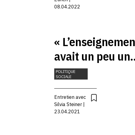
INDUSTRIE
législateur»
08.04.2022
MATIÈRES
PREMIÈRES
RECHERCHE ET
INNOVATION
« L’enseignemen
avait un peu un
place à part »
POLITIQUE
SOCIALE
Entretien avec
Silvia Steiner |
23.04.2021