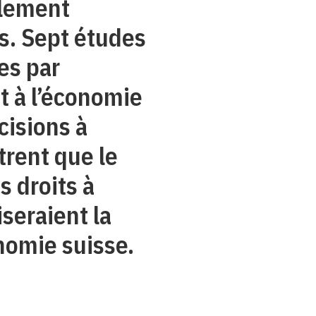
llement
s. Sept études
es par
at à l’économie
cisions à
trent que le
 droits à
iseraient la
nomie suisse.