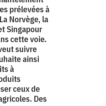
es prélevées à
 La Norvège, la
et Singapour
ns cette voie.
veut suivre
uhaite ainsi
its à
oduits
sser ceux de
agricoles. Des