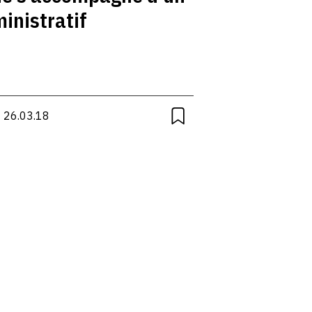
inistratif
 26.03.18