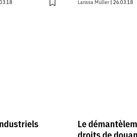
.03.18
Larissa Müller
| 26.03.18
ndustriels
Le démantèleme
droits de doua