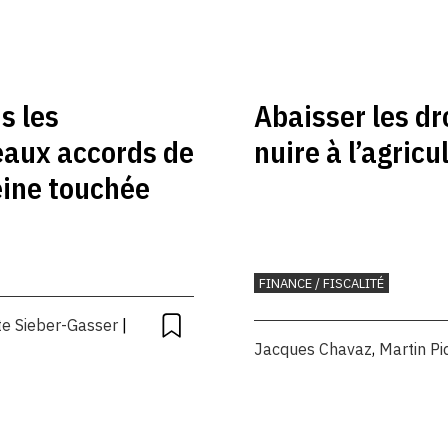
s les
Abaisser les dr
eaux accords de
nuire à l’agricu
eine touchée
FINANCE / FISCALITÉ
te Sieber-Gasser
|
Jacques Chavaz
,
Martin Pi