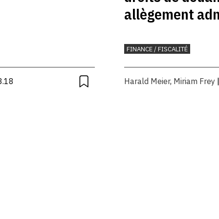
allègement adm
FINANCE / FISCALITÉ
3.18
Harald Meier
,
Miriam Frey
|