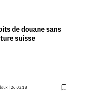
oits de douane sans
lture suisse
doux
| 26.03.18