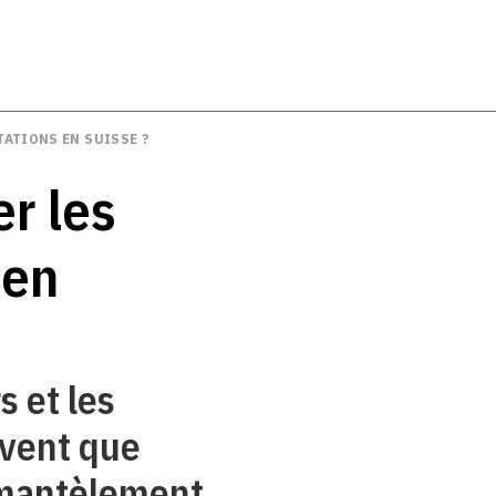
TATIONS EN SUISSE ?
er les
 en
 et les
uvent que
émantèlement