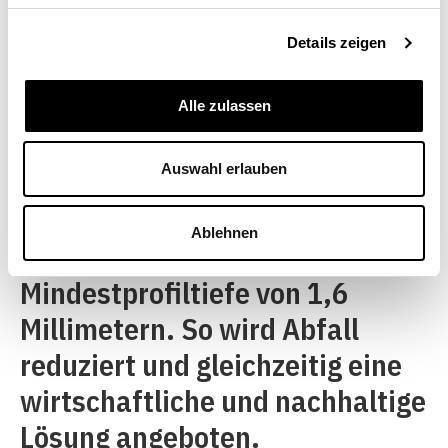
ausgerichtet ist. Eine der
Prioritäten des Unternehmens
Details zeigen
ist die Sensibilisierung der
Verbraucherinnen und
Alle zulassen
Verbraucher für die Nutzung
Auswahl erlauben
ihrer Pneus bis zum Ende ihrer
Lebensdauer, also bis zur
Ablehnen
gesetzlich vorgeschriebenen
Mindestprofiltiefe von 1,6
Millimetern. So wird Abfall
reduziert und gleichzeitig eine
wirtschaftliche und nachhaltige
Lösung angeboten.