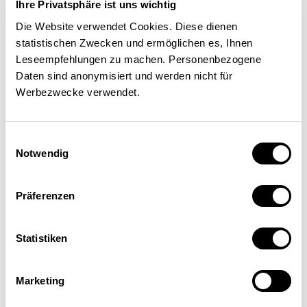
die Wasserstoffbatterie
Ihre Privatsphäre ist uns wichtig
eröffnen, ebenfalls im Kanton
Die Website verwendet Cookies. Diese dienen
statistischen Zwecken und ermöglichen es, Ihnen
Freiburg.
Leseempfehlungen zu machen. Personenbezogene
Daten sind anonymisiert und werden nicht für
Der Schweizer Markt ist für
Werbezwecke verwendet.
Michelin ideal: Er ist für seine
Nachfrage nach hochwertigen
Einwilligungsauswahl
Notwendig
und innovativen Produkten
bekannt. Daher entspricht er
Präferenzen
voll und ganz der
Markenidentität von Michelin,
Statistiken
die auf Sicherheit, Performance
und Nachhaltigkeit
Marketing