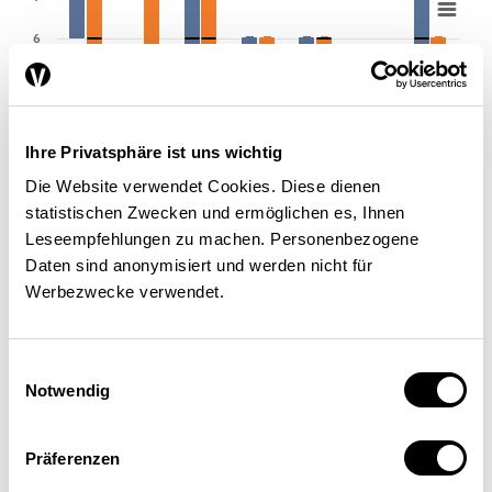
6
5
4
Ihre Privatsphäre ist uns wichtig
3
Die Website verwendet Cookies. Diese dienen
2
statistischen Zwecken und ermöglichen es, Ihnen
Leseempfehlungen zu machen. Personenbezogene
1
Freiwillige Konsumre…
Technologi…
Soziale Innovation
Schrumpfen der Welt…
Gewaltfreier ziviler U…
Umweltregulierung
Marktbasierte Lösun…
Daten sind anonymisiert und werden nicht für
Werbezwecke verwendet.
Einwilligungsauswahl
Notwendig
Ökonomie
Umweltwissenschaften
Anmerkung: Die Forschenden wurden gebeten, das Potenzial von
Präferenzen
sieben Ansätzen zur Eindämmung von Umweltproblemen zu
bewerten auf einer Skala von 1 (überhaupt kein Potenzial) bis 7