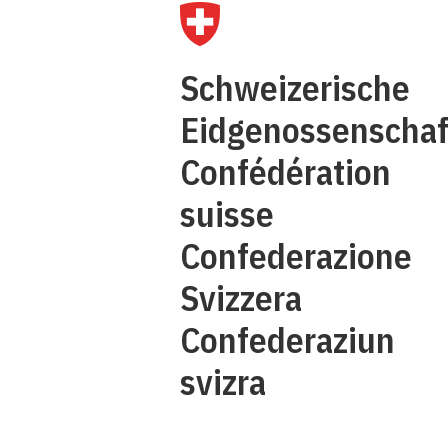
Ü
Schweizerische
K
Eidgenossenschaf
Confédération
suisse
Confederazione
Svizzera
Confederaziun
svizra