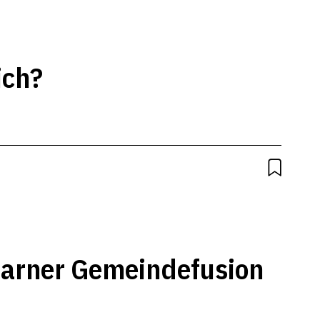
ich?
larner Gemeindefusion