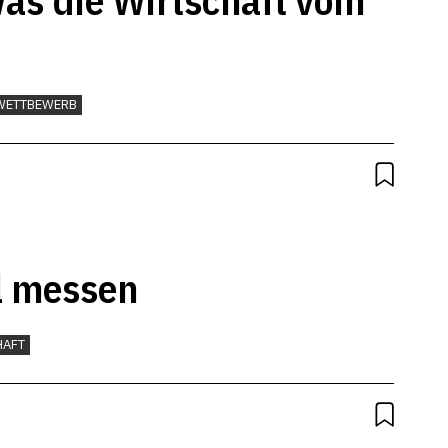
s die Wirtschaft vom
WETTBEWERB
l messen
HAFT