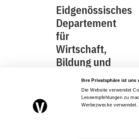
Eidgenössisches
Departement
für
Wirtschaft,
Bildung und
Forschung
Ihre Privatsphäre ist uns 
WBF
Die Website verwendet Coo
Staatssekretariat
Leseempfehlungen zu mach
Werbezwecke verwendet.
für Wirtschaft
SECO