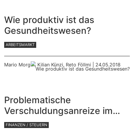
Wie produktiv ist das
Gesundheitswesen?
ARBEITSMARKT
Mario Morger
,
Kilian Künzi
,
Reto Föllmi
| 24.05.2018
Problematische
Verschuldungsanreize im
Steuersystem
FINANZEN / STEUERN