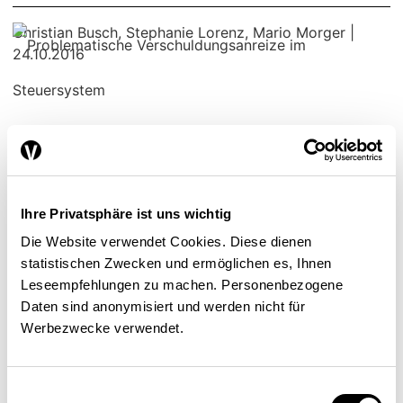
Christian Busch
,
Stephanie Lorenz
,
Mario Morger
|
24.10.2016
Steuerabzug für
Kinderdrittbetreuung
steigert Beschäftigung
Ihre Privatsphäre ist uns wichtig
FINANZEN / STEUERN
Die Website verwendet Cookies. Diese dienen
statistischen Zwecken und ermöglichen es, Ihnen
Leseempfehlungen zu machen. Personenbezogene
Mario Morger
| 25.05.2016
Daten sind anonymisiert und werden nicht für
Werbezwecke verwendet.
Aufwandbesteuerung im
Einwilligungsauswahl