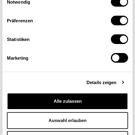
Notwendig
Spannungsfeld zwischen
Steuergerechtigkeit und
Präferenzen
FINANZEN / STEUERN
WIRTSCHAFTSPOLITIK
Standortattraktivität
Statistiken
Bruno Jeitziner
,
Mario Morger
| 01.10.2011
Marketing
Details zeigen
Alle zulassen
Auswahl erlauben