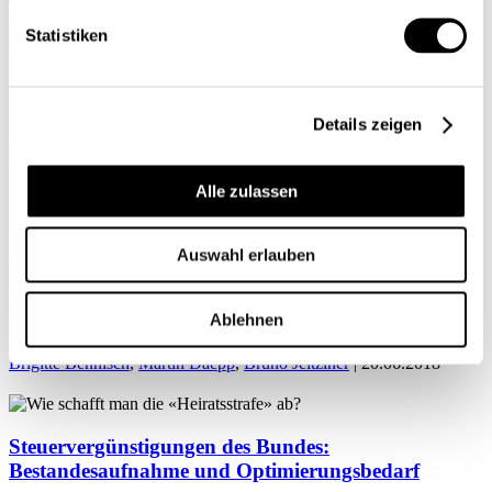
Mein Profil
Statistiken
Details zeigen
Alle zulassen
Home
Bruno Jeitziner
Auswahl erlauben
Wie schafft man die «Heiratsstrafe» ab?
Ablehnen
Finanzen / Steuern
Brigitte Behnisch
,
Martin Daepp
,
Bruno Jeitziner
| 20.06.2018
Steuervergünstigungen des Bundes:
Bestandesaufnahme und Optimierungsbedarf