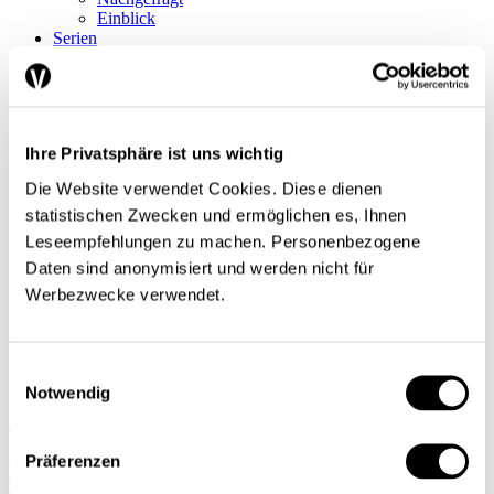
Einblick
Serien
Blick in die Welt
Konjunkturtendenzen
Ökonomie kurz erklärt
Next Generation
Infografiken
Ihre Privatsphäre ist uns wichtig
Service
Autorinnen und Autoren
Die Website verwendet Cookies. Diese dienen
Druckausgaben
statistischen Zwecken und ermöglichen es, Ihnen
Über uns
Kontakt
Leseempfehlungen zu machen. Personenbezogene
Datenschutz/Rechtliches
Daten sind anonymisiert und werden nicht für
Impressum
Werbezwecke verwendet.
Vorschau
Die App
Abo
Einwilligungsauswahl
DE
Notwendig
FR
Suche
Präferenzen
Abo