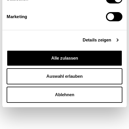
Marketing
Verhaltensökonomie stösst in der
Wirtschaftspolitik an Grenzen
Details zeigen
WIRTSCHAFTSPOLITIK
Alle zulassen
Eric Scheidegger
| 24.09.18
Auswahl erlauben
Ablehnen