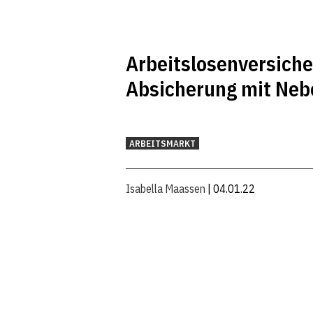
Arbeitslosen­ver­si­che­
Ab­si­che­rung mit N
ARBEITSMARKT
Isabella Maassen
| 04.01.22