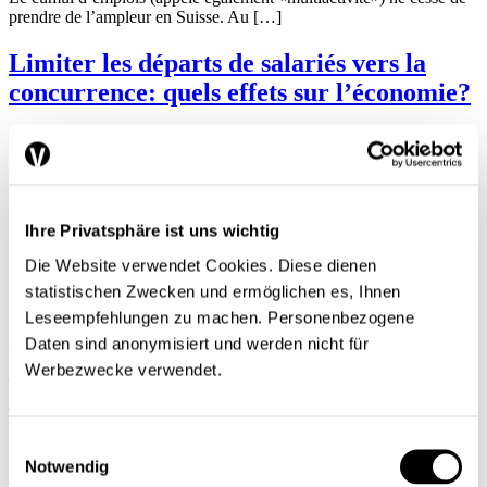
prendre de l’ampleur en Suisse. Au […]
Limiter les départs de salariés vers la
concurrence: quels effets sur l’économie?
Les entreprises justifient traditionnellement l’utilisation de clauses de
non-concurrence par la nécessité de protéger leurs intérêts
commerciaux légitimes, notamment en empêchant les collaboratrices
Ihre Privatsphäre ist uns wichtig
et collaborateurs sur le départ de rejoindre immédiatement un
concurrent direct et d’exploiter des informations sensibles, des
Die Website verwendet Cookies. Diese dienen
secrets commerciaux ou des relations étroites avec la clientèle. En
statistischen Zwecken und ermöglichen es, Ihnen
vertu du Code suisse des […]
Leseempfehlungen zu machen. Personenbezogene
Mobilité sociale: le recours à l’aide
Daten sind anonymisiert und werden nicht für
sociale dans le cadre familial n’est pas
Werbezwecke verwendet.
héréditaire
Einwilligungsauswahl
Notwendig
Principe fondamental de notre société, la promesse de l’égalité des