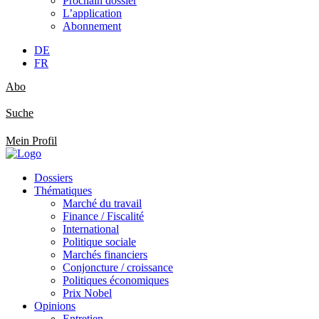
Prochain dossier
L’application
Abonnement
DE
FR
Abo
Suche
Mein Profil
Dossiers
Thématiques
Marché du travail
Finance / Fiscalité
International
Politique sociale
Marchés financiers
Conjoncture / croissance
Politiques économiques
Prix Nobel
Opinions
Entretien