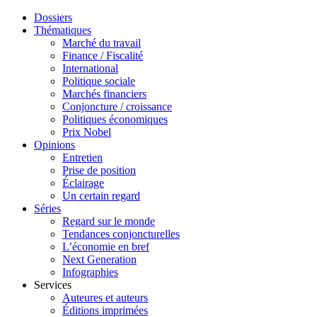
Dossiers
Thématiques
Marché du travail
Finance / Fiscalité
International
Politique sociale
Marchés financiers
Conjoncture / croissance
Politiques économiques
Prix Nobel
Opinions
Entretien
Prise de position
Éclairage
Un certain regard
Séries
Regard sur le monde
Tendances conjoncturelles
L’économie en bref
Next Generation
Infographies
Services
Auteures et auteurs
Éditions imprimées