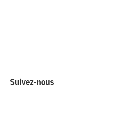
Qui sommes-nous?
Mentions legales
Contact
Protection des
données/Conditions
d’utilisation
Suivez-nous