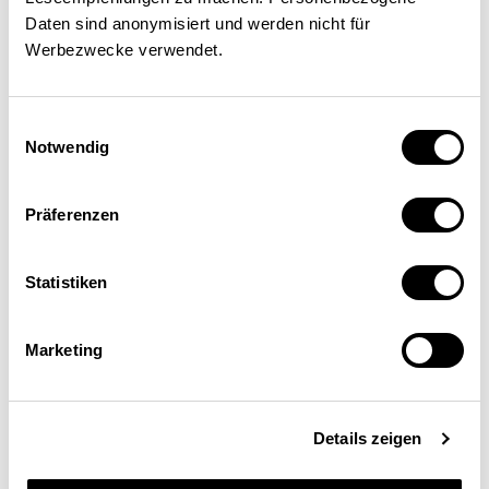
Daten sind anonymisiert und werden nicht für
Werbezwecke verwendet.
Einwilligungsauswahl
Notwendig
La réglementation des paris
sportifs en Suisse
Präferenzen
Statistiken
SOCIETÉ
Marketing
Patrik Eichenberger
| 15.07.25
Details zeigen