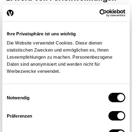
durch Personen im Ausland
erteilt (im Vorjahr 1854). Der
Grossteil der Bewilligungen
Ihre Privatsphäre ist uns wichtig
wurde in den Kantonen Wallis
Die Website verwendet Cookies. Diese dienen
(700), Tessin (183), Waadt
statistischen Zwecken und ermöglichen es, Ihnen
Leseempfehlungen zu machen. Personenbezogene
(165), Graubünden (135) und
Daten sind anonymisiert und werden nicht für
Bern (85) erteilt.Die
Werbezwecke verwendet.
Handänderungsstatistik gibt im
Unterschied zur
Einwilligungsauswahl
Notwendig
Bewilligungsstatistik
Aufschluss über die tatsächlich
Präferenzen
ausgeübten Erwerbsgeschäfte.