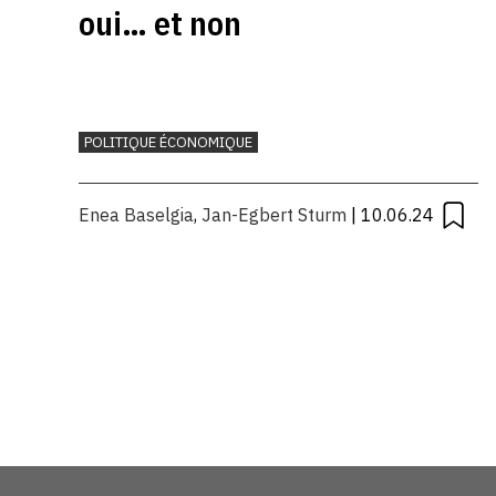
oui… et non
POLITIQUE ÉCONOMIQUE
Enea Baselgia
,
Jan-Egbert Sturm
| 10.06.24