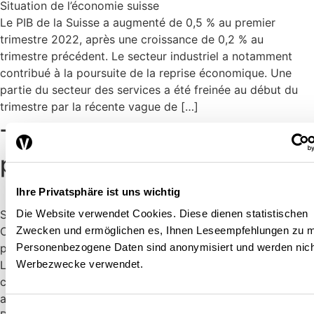
Situation de l’économie suisse
Le PIB de la Suisse a augmenté de 0,5 % au premier
trimestre 2022, après une croissance de 0,2 % au
trimestre précédent. Le secteur industriel a notamment
contribué à la poursuite de la reprise économique. Une
partie du secteur des services a été freinée au début du
trimestre par la récente vague de […]
Tendances conjoncturelles,
printemps 2022
Ihre Privatsphäre ist uns wichtig
Die Website verwendet Cookies. Diese dienen statistischen
Situation de l’économie suisse
Zwecken und ermöglichen es, Ihnen Leseempfehlungen zu 
Comme prévu, la reprise de l’économie suisse s’est
Personenbezogene Daten sind anonymisiert und werden nich
poursuivie à un rythme un peu plus faible au 4e trimestre.
Werbezwecke verwendet.
L’économie intérieure a été freinée par la récente vague de
coronavirus et les mesures d’endiguement qui l’ont
accompagnée.
Einwilligungsauswahl