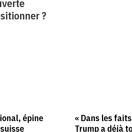
uverte
sitionner ?
ional, épine
« Dans les faits
 suisse
Trump a déjà to