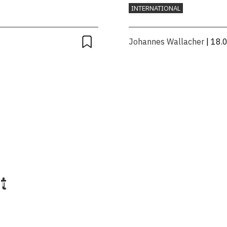
INTERNATIONAL
Johannes Wallacher
| 18.
ui sommes-nous?
Mentions legales
t
ontact
Protection des
données/Conditions
d’utilisation