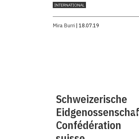
INTERNATIONAL
Mira Burri
| 18.07.19
Q
Schweizerische
Eidgenossenschaf
C
Confédération
suisse