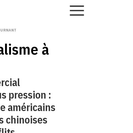
TOURNANT
alisme à
rcial
us pression :
ne américains
s chinoises
lits