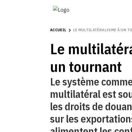
ACCUEIL
LE MULTILATÉRALISME À UN 
Le multilatér
un tournant
Le système comme
multilatéral est so
les droits de doua
sur les exportation
alimentent les conf