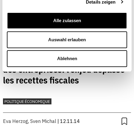
Details zeigen
Alle zulassen
Auswahl erlauben
Troisième réforme de l’imposition
Ablehnen
des entreprises: l’enjeu dépasse
les recettes fiscales
POLITIQUE ÉCONOMIQUE
Eva Herzog
,
Sven Michal
| 12.11.14