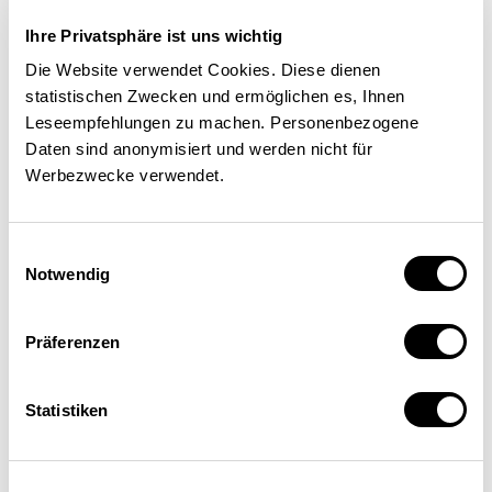
Ihre Privatsphäre ist uns wichtig
Die Website verwendet Cookies. Diese dienen
Faut-il alléger linéairement la
statistischen Zwecken und ermöglichen es, Ihnen
Leseempfehlungen zu machen. Personenbezogene
fiscalité des entreprises?
Daten sind anonymisiert und werden nicht für
Werbezwecke verwendet.
POLITIQUE ÉCONOMIQUE
Einwilligungsauswahl
Notwendig
Marius Brülhart
,
Kurt Schmidheiny
| 10.11.14
Präferenzen
Statistiken