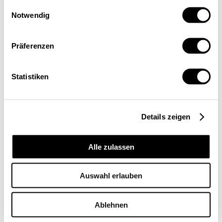
Einwilligungsauswahl
Notwendig
Une plus forte responsabilisation des assureurs, une meilleure
protection des assurés
Präferenzen
Politique économique
Hedwig Ulmer Busenhart
| 14.07.26
Statistiken
Details zeigen
Prévenir les crues, une responsabilité partagée
Societé
Alle zulassen
Antoine Magnollay
| 14.07.26
Auswahl erlauben
Ablehnen
Les assurances contre les risques à l’exportation, un secteur en
pleine mutation