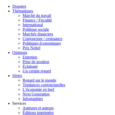
Dossiers
Thématiques
Marché du travail
Finance / Fiscalité
International
Politique sociale
Marchés financiers
Conjoncture / croissance
Politiques économiques
Prix Nobel
Opinions
Entretien
Prise de position
Éclairage
Un certain regard
Séries
Regard sur le monde
Tendances conjoncturelles
L’économie en bref
Next Generation
Infographies
Services
Auteures et auteurs
Éditions imprimées