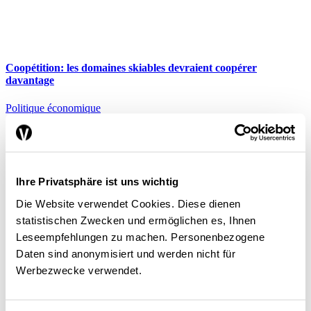
Coopétition: les domaines skiables devraient coopérer
davantage
Politique économique
Michael Stadler
,
Gian-Reto Capaul
| 28.07.26
Ihre Privatsphäre ist uns wichtig
Die Website verwendet Cookies. Diese dienen
Quels sont les effets des mesures de politique climatique prises
par la Suisse?
statistischen Zwecken und ermöglichen es, Ihnen
Leseempfehlungen zu machen. Personenbezogene
Politique économique
Daten sind anonymisiert und werden nicht für
Martin Baur
,
Luisa Lutz
,
Roger Ramer
| 16.07.26
Werbezwecke verwendet.