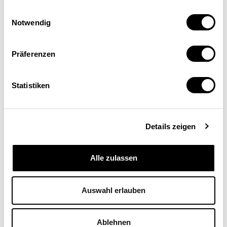
Einwilligungsauswahl
Digitalisierung bringt
Notwendig
Sozialpartnerschaft unter Druck
Präferenzen
ARBEITSMARKT
Statistiken
Kurt Pärli
,
Anne Meier
| 25.03.19
Details zeigen
Alle zulassen
Auswahl erlauben
Ablehnen