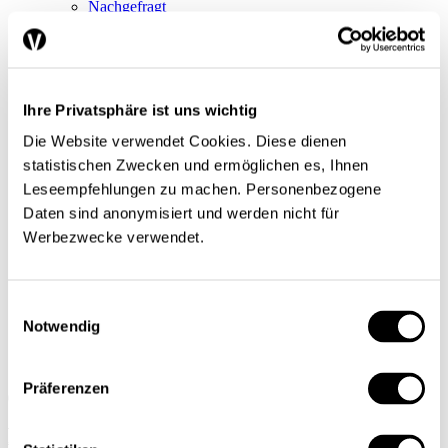
Nachgefragt
Einblick
Serien
Blick in die Welt
Konjunkturtendenzen
Ökonomie kurz erklärt
Ihre Privatsphäre ist uns wichtig
Next Generation
Infografiken
Die Website verwendet Cookies. Diese dienen
Service
statistischen Zwecken und ermöglichen es, Ihnen
Autorinnen und Autoren
Druckausgaben
Leseempfehlungen zu machen. Personenbezogene
Über uns
Daten sind anonymisiert und werden nicht für
Kontakt
Werbezwecke verwendet.
Datenschutz/Rechtliches
Impressum
Vorschau
Die App
Einwilligungsauswahl
Abo
Notwendig
DE
FR
Präferenzen
Suche
Abo