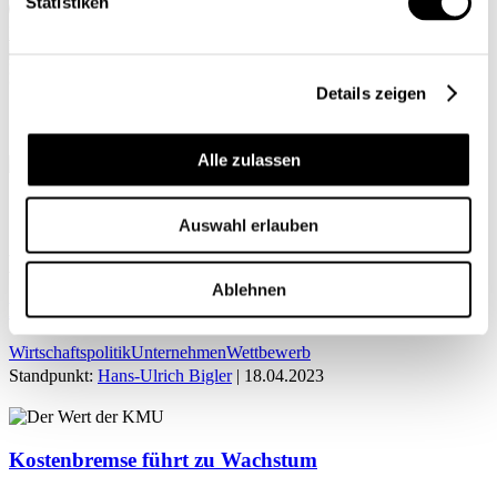
Statistiken
Mein Profil
Details zeigen
Alle zulassen
Home
Auswahl erlauben
Hans-Ulrich Bigler
Ablehnen
Der Wert der KMU
Wirtschaftspolitik
Unternehmen
Wettbewerb
Standpunkt:
Hans-Ulrich Bigler
| 18.04.2023
Kostenbremse führt zu Wachstum