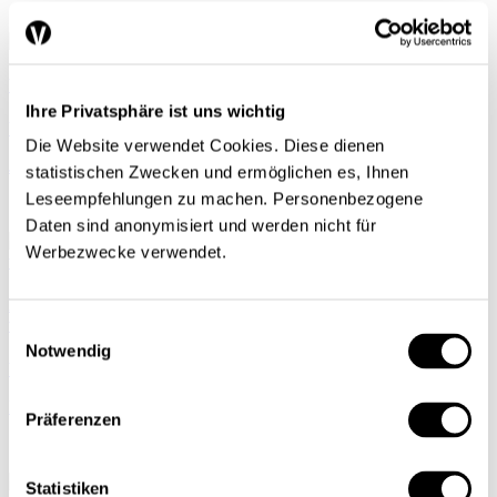
Wie nimmt die SNB Einfluss auf den Hypothekarmarkt?
Ihre Privatsphäre ist uns wichtig
Wirtschaftspolitik
Die Website verwendet Cookies. Diese dienen
Jean-Pierre Danthine
| 01.11.13
statistischen Zwecken und ermöglichen es, Ihnen
Leseempfehlungen zu machen. Personenbezogene
Daten sind anonymisiert und werden nicht für
Werbezwecke verwendet.
Die Zahl der Haushalte wird in den nächsten zwei Jahrzehnten
weiter zunehmen
Einwilligungsauswahl
Notwendig
Wirtschaftspolitik
Raymond Kohli
| 01.11.13
Präferenzen
Statistiken