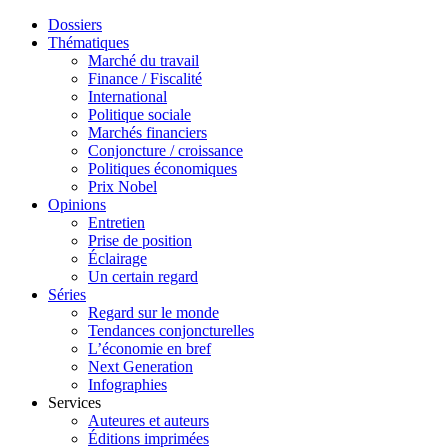
Dossiers
Thématiques
Marché du travail
Finance / Fiscalité
International
Politique sociale
Marchés financiers
Conjoncture / croissance
Politiques économiques
Prix Nobel
Opinions
Entretien
Prise de position
Éclairage
Un certain regard
Séries
Regard sur le monde
Tendances conjoncturelles
L’économie en bref
Next Generation
Infographies
Services
Auteures et auteurs
Éditions imprimées