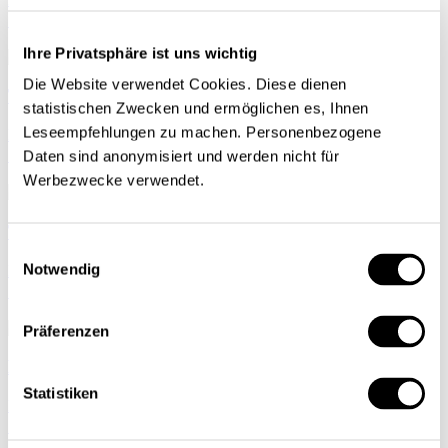
Seco
| 11.03.2021
Ihre Privatsphäre ist uns wichtig
Die Website verwendet Cookies. Diese dienen
Tendances conjoncturelles, hiver 2020/2021
statistischen Zwecken und ermöglichen es, Ihnen
Leseempfehlungen zu machen. Personenbezogene
Marché du travail
Seco
| 15.12.2020
Daten sind anonymisiert und werden nicht für
Werbezwecke verwendet.
Tendances conjoncturelles, automne 2020
Einwilligungsauswahl
Notwendig
Marché du travail
Seco
| 12.10.2020
Präferenzen
Konjunkturtendenzen Sommer 2020
Statistiken
Marché du travail
Seco
| 15.06.2020